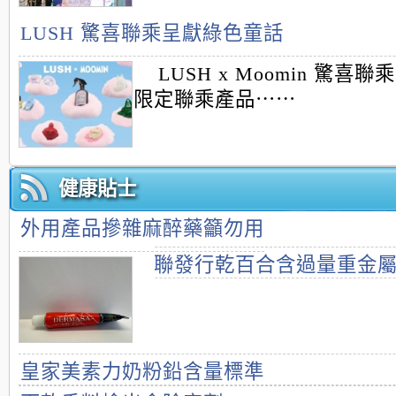
LUSH 驚喜聯乘呈獻綠色童話
LUSH x Moomin 驚喜聯
限定聯乘產品⋯⋯
健康貼士
外用產品摻雜麻醉藥籲勿用
聯發行乾百合含過量重金
皇家美素力奶粉鉛含量標準