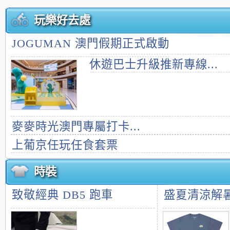
玩樂好去處
JOGUMAN 澳門假期正式啟動
休遊巴士升級推新專線...
麥麥時光澳門專屬打卡...
上葡京任玩任食套票
時裝
致敬經典 DB5 跑車
盛夏清涼解