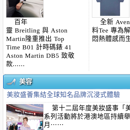
百年
全新 Ave
靈
Breitling
與
Aston
料Tee 專
Martin
隆重推出
Top
悶熱體感而生..
Time B01
計時碼錶
41
Aston Martin DB5
致敬
款......
美容
美妝盛薈集結全球知名品牌沉浸式體驗
第十二屆年度美妝盛事「
系列活動將於港澳地區持續
月⋯⋯