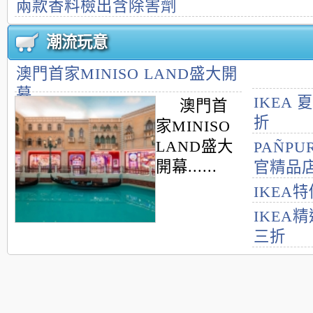
兩款香料檢出含除害劑
潮流玩意
澳門首家MINISO LAND盛大開
幕
IKEA
澳門首
折
家MINISO
LAND盛大
PAÑPU
開幕......
官精品
IKEA
IKEA
三折