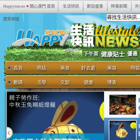
Happymacao
♥
開心澳門 首頁
生活快訊
節目盛事
時事新聞
外
體育頻道
優惠
下午茶
健康貼士
首頁
熱話
美食
好去處
美容
時裝
數碼
活學
文創
健康
博客
13:59