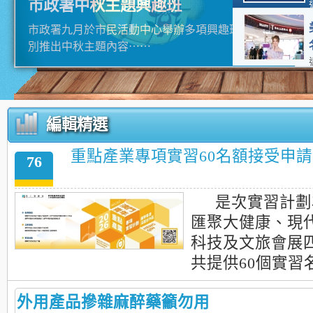
市政署中秋主題興趣班
15:10
市政署九月於市民活動中心舉辦多項興趣班，更特
別推出中秋主題內容⋯⋯
13:49
編輯精選
00:38
重點產業專項實習60名額接受申請
76
00:06
是次實習計劃
匯聚大健康、現
科技及文旅會展
共提供60個實習
外用產品摻雜麻醉藥籲勿用