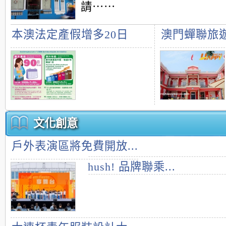
請⋯⋯
本澳法定產假增多20日
澳門蟬聯旅
文化創意
戶外表演區將免費開放...
hush! 品牌聯乘...