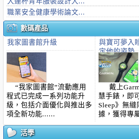
大連杯青年服裝設計大...
職業安全健康學術論文...
數碼產品
我家圖書館升級
與寶可夢入
定他的姿勢
“我家圖書館”流動應用
戴上Gar
程式已完成一系列功能升
慧手錶，即可與
級，包括介面優化與推出多
Sleep》無
項全新功能......
據，獲得專屬遊
活學