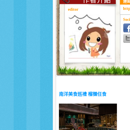
連
htt
editor
Soci
南洋美食巡禮 榴槤任食