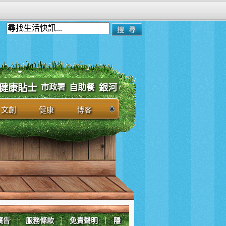
市政署
健康貼士
自助餐
銀河
文創
健康
博客
|
|
|
廣告
服務條款
免責聲明
隱