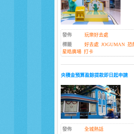
發佈
玩樂好去處
標籤
好去處
JOGUMAN
恐
星皓廣場
打卡
央積金預算盈餘提款即日起申請
發佈
全城熱話