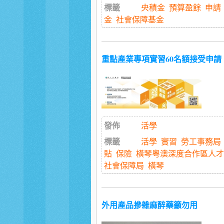
標籤
央積金
預算盈餘
申請
金
社會保障基金
重點產業專項實習60名額接受申請
發佈
活學
標籤
活學
實習
勞工事務局
貼
保險
橫琴粵澳深度合作區人才
社會保障局
橫琴
外用產品摻雜麻醉藥籲勿用