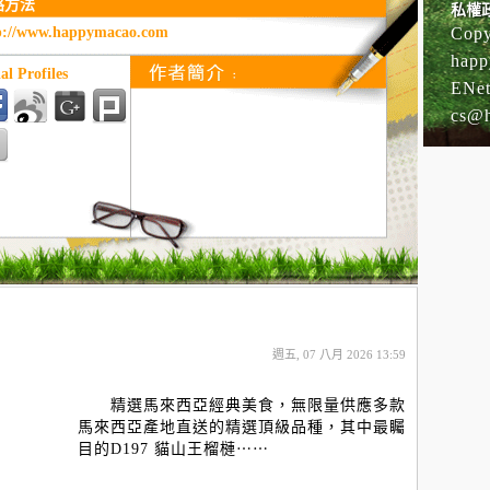
絡方法
私權
p://www.happymacao.com
Copy
happ
al Profiles
ENet
cs@
週五, 07 八月 2026 13:59
精選馬來西亞經典美食，無限量供應多款
馬來西亞產地直送的精選頂級品種，其中最矚
目的D197 貓山王榴槤⋯⋯