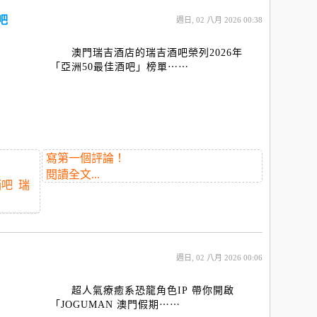
吧
週日, 02 八月 2026 00:38
澳門瑞吉酒店的瑞吉酒吧榮列2026年
「亞洲50最佳酒吧」
榜單⋯⋯
寫第一個評論！
閱讀全文...
酒吧
瑞
週日, 02 八月 2026 00:06
超人氣療癒系恐龍角色IP 帶你開啟
「JOGUMAN 澳門假期⋯⋯