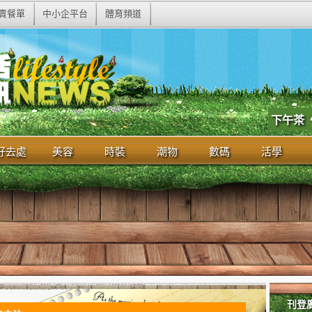
賣餐單
中小企平台
體育頻道
下午茶
好去處
美容
時裝
潮物
數碼
活學
刊登