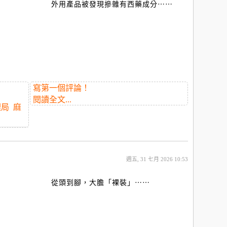
外用產品被發現摻雜有西藥成分⋯⋯
寫第一個評論！
閱讀全文...
理局
麻
週五, 31 七月 2026 10:53
從頭到腳，大膽「裸裝」⋯⋯