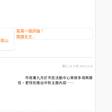
寫第一個評論！
閱讀全文...
自助山
週三, 05 八月 2026 15:10
市政署九月於市民活動中心舉辦多項興趣
班，更特別推出中秋主題內容⋯⋯