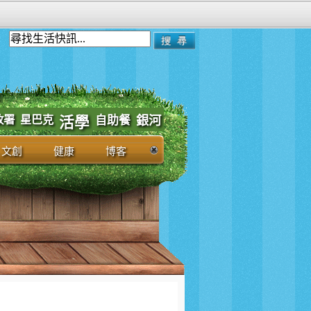
政署
星巴克
自助餐
銀河
活學
文創
健康
博客