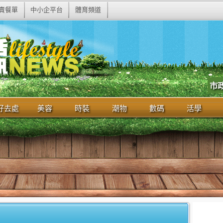
賣餐單
中小企平台
體育頻道
市
好去處
美容
時裝
潮物
數碼
活學