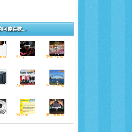
你可能喜歡....
新...
Sony...
流動「K房...
.
AirAs...
帶上小熊旅...
..
2013廉...
澳生全球軟...