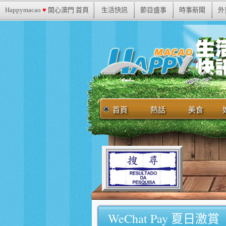
Happymacao
♥
開心澳門 首頁
生活快訊
節目盛事
時事新聞
外
首頁
熱話
美食
WeChat Pay 夏日激賞