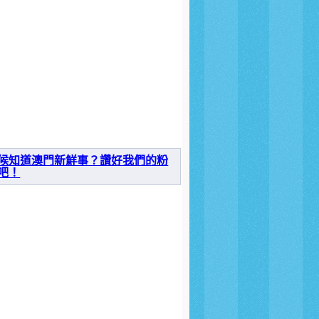
候知道澳門新鮮事？讚好我們的粉
吧！