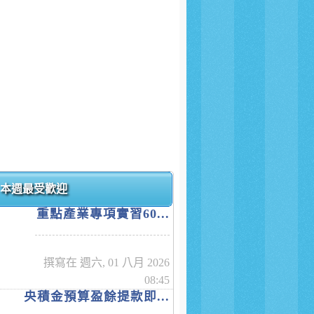
本週最受歡迎
重點產業專項實習60...
撰寫在 週六, 01 八月 2026
08:45
央積金預算盈餘提款即...