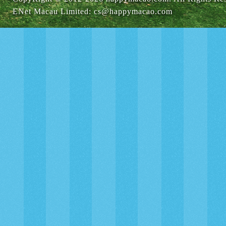
ENet Macau Limited
:
cs@happymacao.com