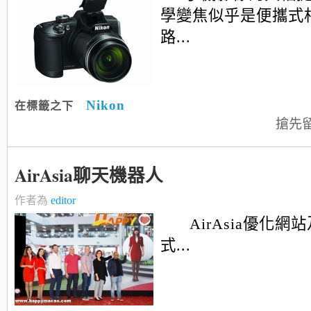
學變焦似乎是便攜式
路...
Nikon
在標籤之下
搶先
AirAsia聊天機器人
作者為
editor
AirAsia優化
式...