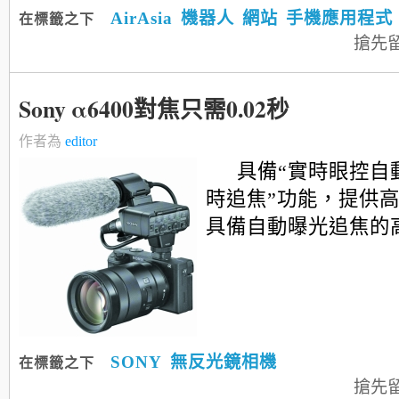
AirAsia
機器人
網站
手機應用程式
在標籤之下
搶先
Sony α6400對焦只需0.02秒
作者為
editor
具備“實時眼控自
時追焦”功能，提供高達
具備自動曝光追焦的高
SONY
無反光鏡相機
在標籤之下
搶先