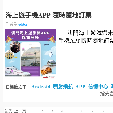
海上遊手機APP 隨時隨地訂票
作者為
editor
澳門海上遊試過未
手機APP隨時隨地訂票.
Android
噴射飛航
APP
信德中心
在標籤之下
搶先
最先
上一頁
1
2
3
4
5
6
7
8