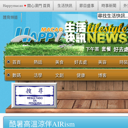
Happymacao
♥
開心澳門 首頁
生活快訊
節目盛事
時事新聞
外
體育頻道
套餐
下午茶
好去
首頁
熱話
美食
好去處
美容
時裝
數碼
活學
文創
健康
博客
酷暑高溫涼伴AIRism