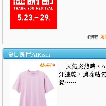
發佈在
潮
夏日良伴AIRism
天氣炎熱時，AI
汗速乾，消除黏
覺⋯⋯