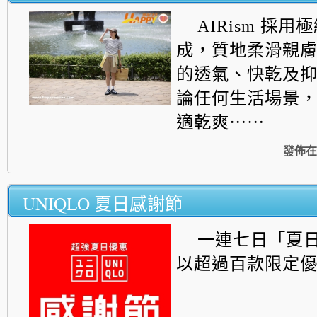
AIRism 採
成，質地柔滑親
的透氣、
快乾及
論任何生活場景
適乾爽⋯⋯
發佈在
UNIQLO 夏日感謝節
一連
七日「夏
以超過百款限定