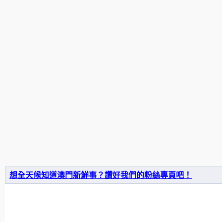
想全天候知道澳門新鮮事？讚好我們的粉絲專頁吧！