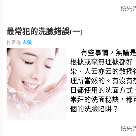
搶先
最常犯的洗臉錯誤(一)
作者為
思螢
有些事情，無論
根據或毫無理據都好
染、人云亦云的散播
理所當然的。有沒有
日都使用的洗面方式
崇拜的洗面秘訣，都
個的洗臉陷阱？
搶先