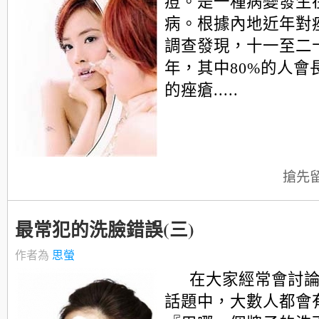
痘。是一種病變發生
病。根據內地近年對
調查發現，十一至二
年，其中80%的人會
的痤瘡.....
搶先
最常犯的洗臉錯誤(三)
作者為
思螢
在大家經常會討
話題中，大數人都會