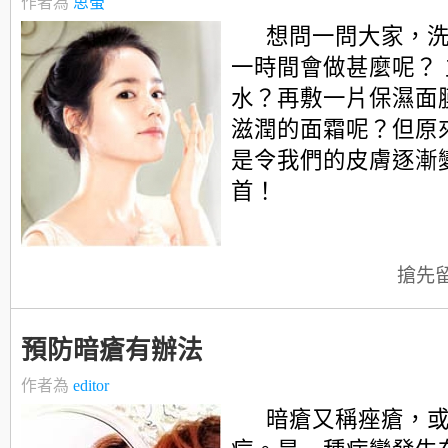
作者為
思螢
想問一問大家，
一時間會做甚麼呢？
水？再敷一片保濕面
滋潤的面霜呢？但原
是令我們的皮膚逐漸
首！
搶先
預防暗瘡有辦法
作者為
editor
暗瘡又稱痤瘡，