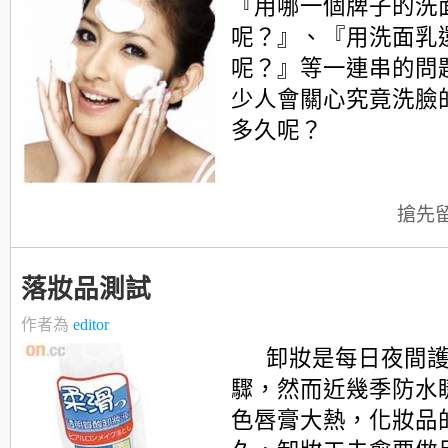
『用哪一個牌子的洗
呢？』、『用洗面乳
呢？』等一連串的問
少人會關心究竟洗臉
多久呢？
搶先
落妝品測試
作者為
editor
卸妝是每日夜間
驟，然而近幾季防水
色唇膏大熱，化妝品