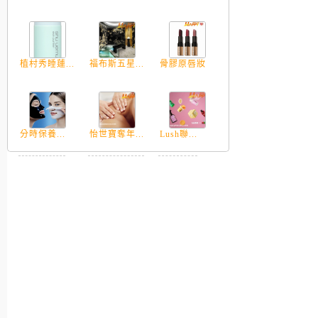
植村秀睡蓮...
福布斯五星...
骨膠原唇妝
分時保養...
怡世寶奪年...
Lush聯...