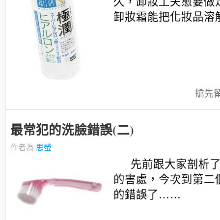
久，卸妝工夫愈要做
卸妝霜能把化妝品溶解
搶先
最常犯的洗臉錯誤(二)
作者為
思螢
先前跟大家剖析
的害處，今次到第二
的錯誤了……