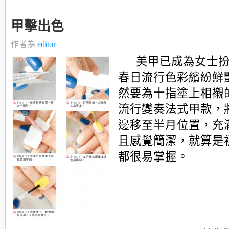
甲擊出色
作者為
editor
美甲已成為女士
春日流行色彩繽紛鮮
然要為十指塗上相襯
流行變奏法式甲款，
邊移至半月位置，充
且感覺簡潔，就算是
都很易掌握。