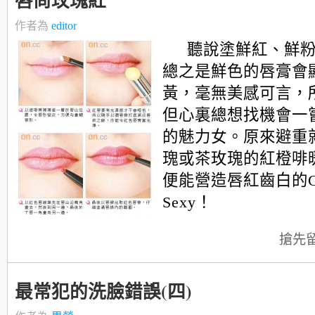
唇尚玫瑰紅
作者為
editor
聽說塗鮮紅、鮮
總之是鮮色的唇膏會
黃，毫無美感可言，
但心裏總想找機會一
的魅力女。原來避重
瑰或茶玫瑰的紅橙啡
便能營造唇紅齒白的Gl
Sexy！
搶先
最常犯的洗臉錯誤(四)