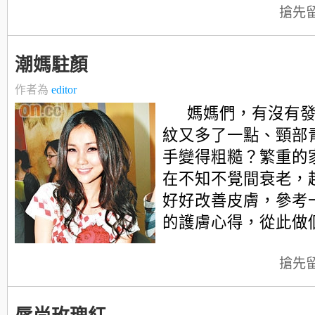
搶先
潮媽駐顏
作者為
editor
媽媽們，有沒有
紋又多了一點、頸部
手變得粗糙？繁重的
在不知不覺間衰老，
好好改善皮膚，參考
的護膚心得，從此做
搶先