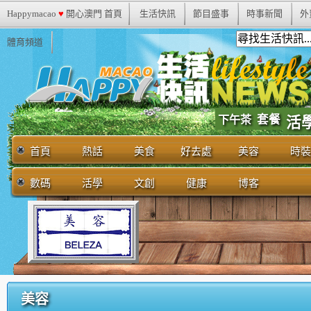
Happymacao
♥
開心澳門 首頁
生活快訊
節目盛事
時事新聞
外
體育頻道
套餐
下午茶
活
首頁
熱話
美食
好去處
美容
時裝
數碼
活學
文創
健康
博客
美容