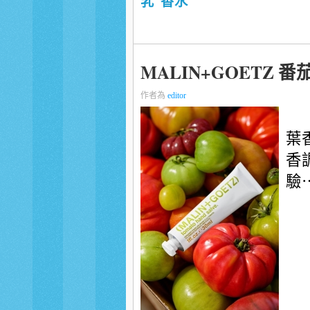
乳
香水
MALIN+GOETZ 
作者為
editor
葉
香
驗