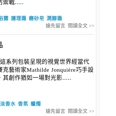
禦戰.....
浴露
護理霜
磨砂皂
潤腳霜
搶先留言
閱讀全文 >>
品
這系列包裝呈現的視覺世界經當代
克藝術家Mathilde Jonquière巧手設
，其創作猶如一場對光影.....
淡香水
香氛
蠟燭
搶先留言
閱讀全文 >>