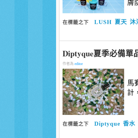
膚防
LUSH
夏天
沐
在標籤之下
Diptyque夏季必備單
作者為
editor
馬賽
計
Diptyque
香水
在標籤之下