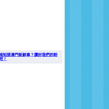
候知道澳門新鮮事？讚好我們的粉
吧！