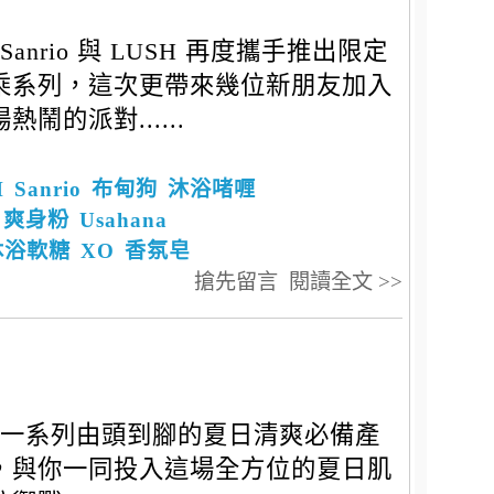
Sanrio 與 LUSH 再度攜手推出限定
乘系列，這次更帶來幾位新朋友加入
熱鬧的派對......
H
Sanrio
布甸狗
沐浴啫喱
爽身粉
Usahana
沐浴軟糖
XO
香氛皂
搶先留言
閱讀全文 >>
一系列由頭到腳的夏日清爽必備產
，與你一同投入這場全方位的夏日肌