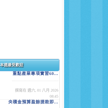
本週最受歡迎
重點產業專項實習60...
撰寫在 週六, 01 八月 2026
08:45
央積金預算盈餘提款即...