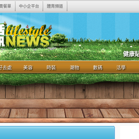
賣餐單
中小企平台
體育頻道
健康
好去處
美容
時裝
潮物
數碼
活學