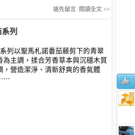
搶先留言
閱讀全文 >>
番茄系列
系列以聖馬札諾番茄藤剪下的青翠
香為主調，揉合芳香草本與沉穩木質
調，營造潔淨、清新舒爽的香氣體
⋯⋯