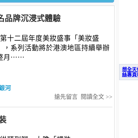
名品牌沉浸式體驗
第十二屆年度美妝盛事「美妝盛
」，系列活動將於港澳地區持續舉辦
整月⋯⋯
想全天
絲專頁
銀河
搶先留言
閱讀全文 >>
裝