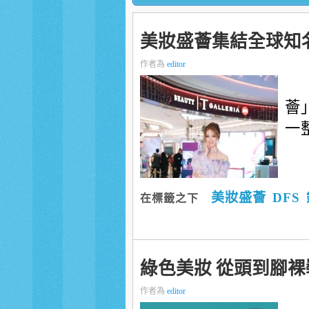
美妝盛薈集結全球知
作者為
editor
薈
一
美妝盛薈
DFS
在標籤之下
綠色美妝 從頭到腳裸
作者為
editor