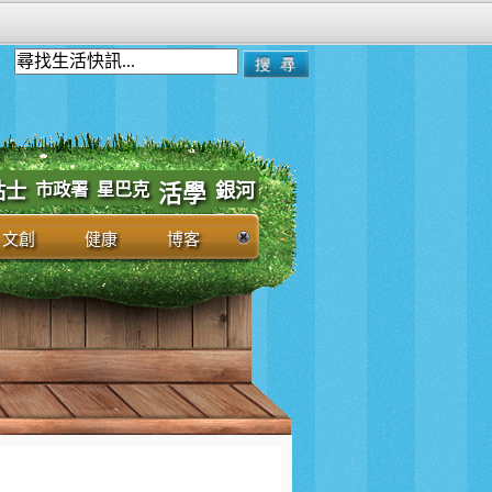
市政署
貼士
星巴克
銀河
活學
文創
健康
博客