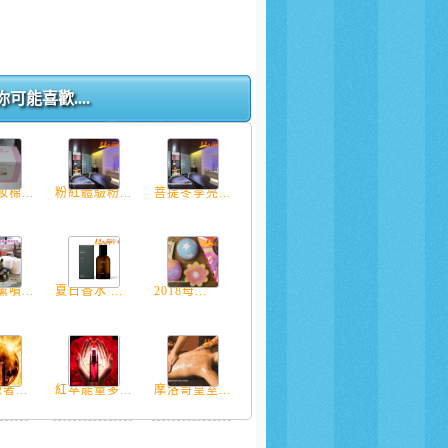
你可能喜歡....
棉...
粉紅體驗粉...
菩提冬季亮...
噴...
夏日香水 ...
2018母...
奢...
紅萃能量多...
摩洛哥皇室...