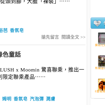
從頭到腳，大膽「裸裝」⋯⋯
浴芭
香氛皂
搶先留言
閱讀全文 >>
揀岩化妝
綠色童話
有機香薰
LUSH x Moomin 驚喜聯乘，推出一
列限定聯乘產品⋯⋯
8重極緻
姆明
香氛皂
汽泡彈
潤膚