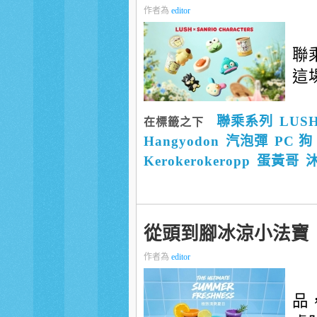
作者為
editor
聯
這場
聯乘系列
LUS
在標籤之下
Hangyodon
汽泡彈
PC 狗
Kerokerokeropp
蛋黃哥
從頭到腳冰涼小法寶
作者為
editor
品