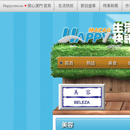
Happymacao
♥
開心澳門 首頁
生活快訊
節目盛事
時事新聞
外
首頁
熱話
美食
美容