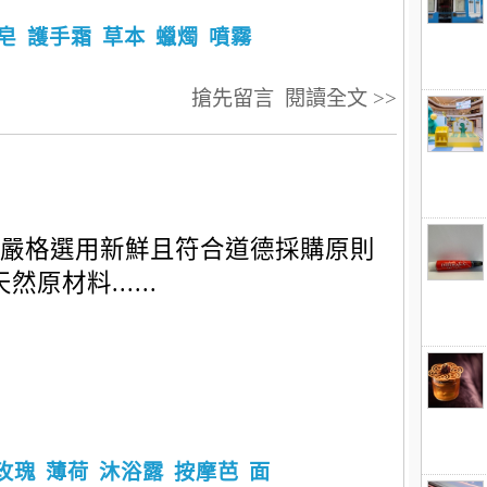
皂
護手霜
草本
蠟燭
噴霧
搶先留言
閱讀全文 >>
嚴格選用新鮮且符合道德採購原則
然原材料......
玫瑰
薄荷
沐浴露
按摩芭
面