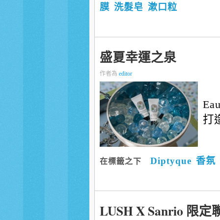
膜
洗髮皂
漱口粒
盛夏幸運之泉
作者為
editor
E
打造
Diptyque
香氛
在標籤之下
LUSH X Sanrio 