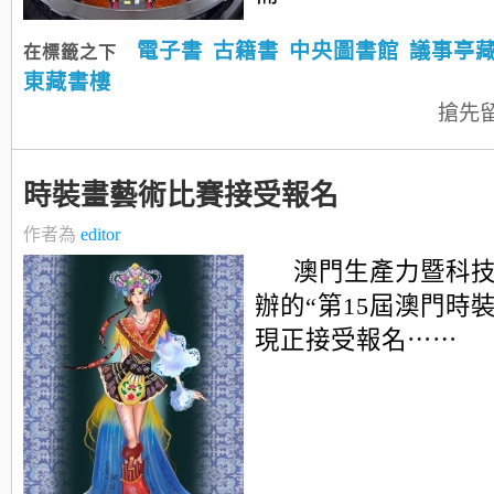
電子書
古籍書
中央圖書館
議事亭
在標籤之下
東藏書樓
搶先
時裝畫藝術比賽接受報名
作者為
editor
澳門生產力暨科
辦的“第15屆澳門時
現正接受報名⋯⋯