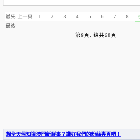
最先
上一頁
1
2
3
4
5
6
7
8
最後
第9頁, 總共68頁
想全天候知道澳門新鮮事？讚好我們的粉絲專頁吧！