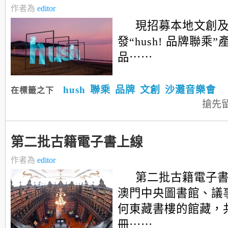
作者為
editor
現招募本地文創
發“hush! 品牌聯乘
品⋯⋯
hush
聯乘
品牌
文創
沙灘音樂會
在標籤之下
搶先
第二批古籍電子書上線
作者為
editor
第二批古籍電子
澳門中央圖書館、議
何東藏書樓的館藏，共7
冊⋯⋯