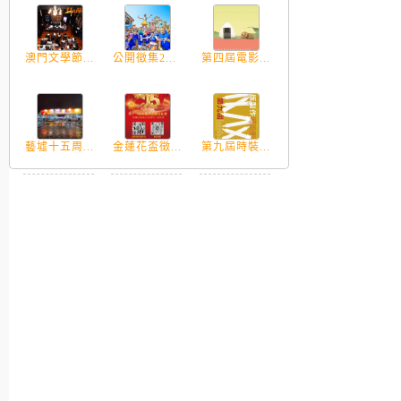
澳門文學節...
公開徵集2...
第四屆電影...
藝墟十五周...
金蓮花盃徵...
第九屆時裝...