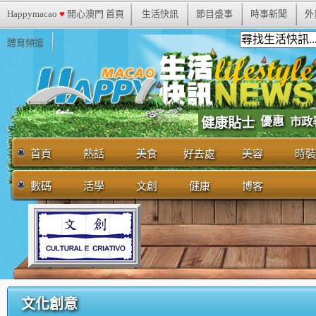
Happymacao
♥
開心澳門 首頁
生活快訊
節目盛事
時事新聞
外
體育頻道
優惠
市政
健康貼士
首頁
熱話
美食
好去處
美容
時裝
數碼
活學
文創
健康
博客
文化創意