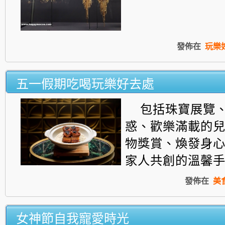
發佈在
玩樂
五一假期吃喝玩樂好去處
包括
珠寶展覽
惑、歡樂滿載的
物獎賞、煥發身心
家人共創的溫馨
發佈在
美
女神節自我寵愛時光