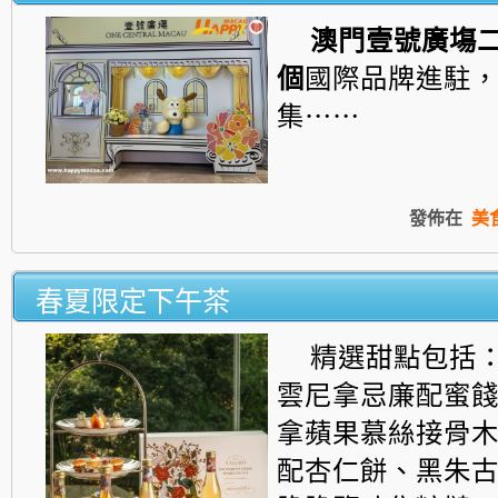
澳門壹號廣塲
個
國際品牌進駐
集⋯⋯
發佈在
美
春夏限定下午茶
精選甜點包括
雲尼拿忌廉配蜜
拿蘋果慕絲接骨
配杏仁餅、
黑朱