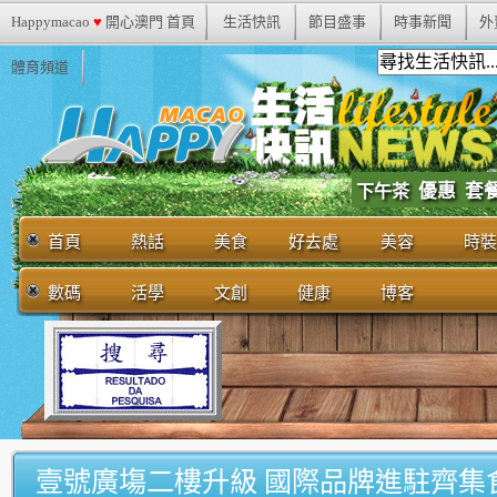
Happymacao
♥
開心澳門 首頁
生活快訊
節目盛事
時事新聞
外
體育頻道
優惠
套
下午茶
首頁
熱話
美食
好去處
美容
時裝
數碼
活學
文創
健康
博客
壹號廣塲二樓升級 國際品牌進駐齊集