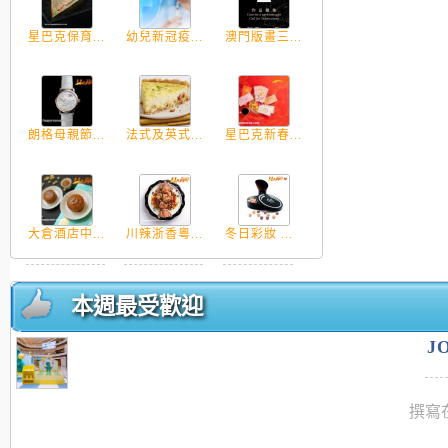
星巴克保育...
幼兒新冠疫...
澳門版畫三...
朗格母親節...
法式及英式...
星巴克新春...
大倉酒店中...
川辣浙香粵...
冬日彩妝 ...
本週最受歡迎
J
撰寫在