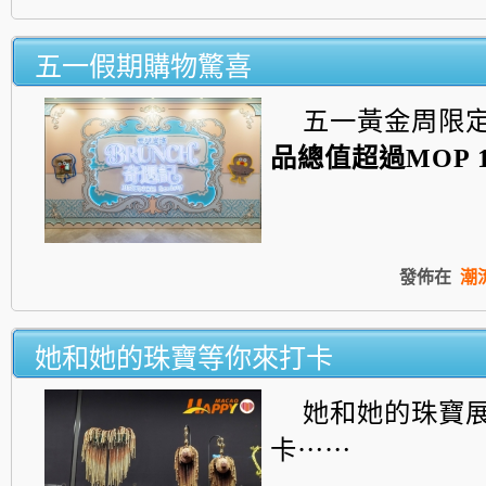
五一假期購物驚喜
五一黃金周限
品總值超過
MOP 1
發佈在
潮
她和她的珠寶等你來打卡
她和她的珠寶
卡⋯⋯