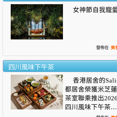
女神節自我寵
發佈在
美
四川風味下午茶
香港居舍的Salis
都居舍榮獲米芝
茶室聯乘推出202
四川風味下午茶....