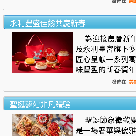
發佈在
美
永利豐盛佳餚共慶新春
為迎接農曆新
及永利皇宮旗下
匠心呈獻一系列
味豐盈的新春賀
發佈在
美
聖誕夢幻非凡體驗
聖誕節象徵歡
是一場奢華與優