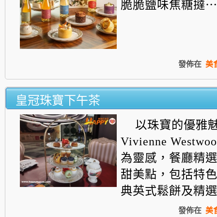
脆脆鹽味焦糖撻
發佈在
美
皇冠珠寶下午茶
以珠寶的優雅
Vivienne West
為靈感，餐廳精
甜美點，包括特
典英式鬆餅及精
發佈在
美