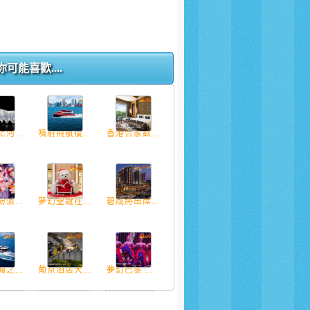
你可能喜歡....
河...
噴射飛航復...
香港合家歡...
派...
夢幻聖誕在...
碧咸將出席...
之...
葡京酒店大...
夢幻巴黎 ...