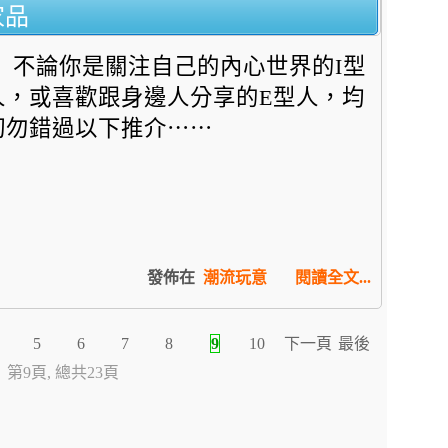
家品
不論你是關注自己的內心世界的I型
人，
或喜歡跟身邊人分享的E型人，均
切勿錯過以下推介⋯⋯
發佈在
潮流玩意
閱讀全文...
5
6
7
8
9
10
下一頁
最後
第9頁, 總共23頁