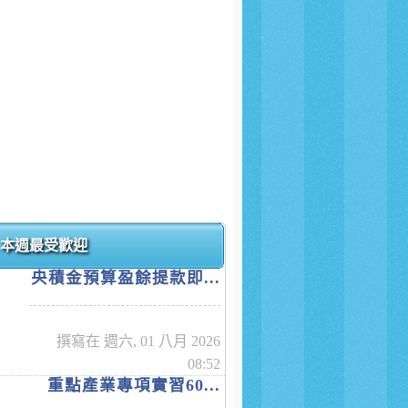
本週最受歡迎
央積金預算盈餘提款即...
撰寫在 週六, 01 八月 2026
08:52
重點產業專項實習60...