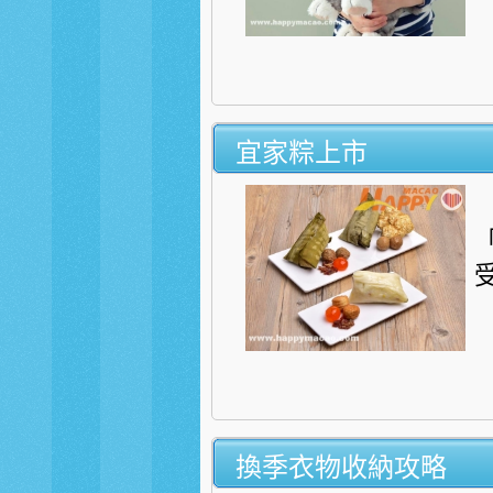
宜家粽上市
換季衣物收納攻略