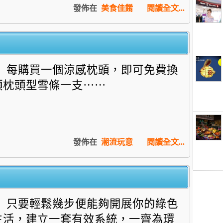
發佈在
美食佳餚
閱讀全文...
每購買一個涼感枕頭，
即可免費換
領枕頭型雪條一支⋯⋯
發佈在
潮流玩意
閱讀全文...
只要輕鬆幾步便能夠開展你的綠色
生活，
建立一套有效系統，一齊為環