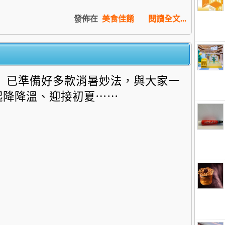
發佈在
美食佳餚
閱讀全文...
已準備好多款消暑妙法，
與大家一
起降降溫、迎接初夏⋯⋯