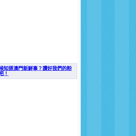
候知道澳門新鮮事？讚好我們的粉
吧！