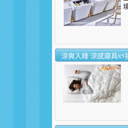
境
涼爽入睡 涼感寢具85