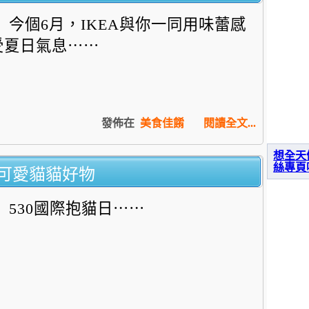
今個6月，
IKEA與你一同用味蕾感
受夏日氣息⋯⋯
發佈在
美食佳餚
閱讀全文...
想全天
絲專頁
可愛貓貓好物
530國際抱貓日⋯⋯