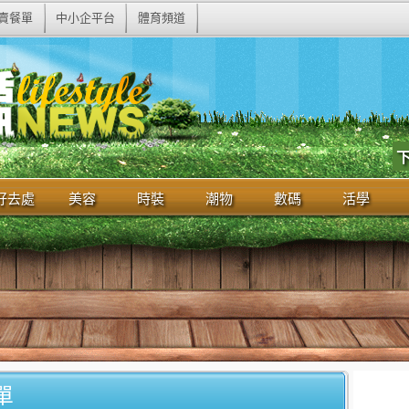
賣餐單
中小企平台
體育頻道
好去處
美容
時裝
潮物
數碼
活學
單