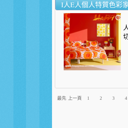
I人E人個人特質色彩
最先
上一頁
1
2
3
4