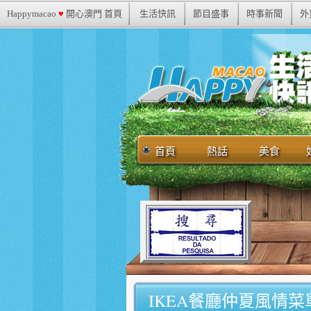
Happymacao
♥
開心澳門 首頁
生活快訊
節目盛事
時事新聞
外
首頁
熱話
美食
IKEA餐廳仲夏風情菜