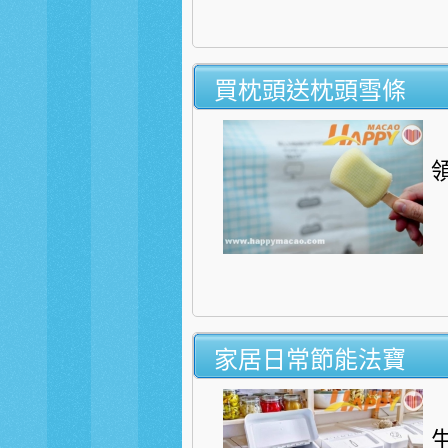
買枕頭送枕頭雪條
家居日常節能法寶