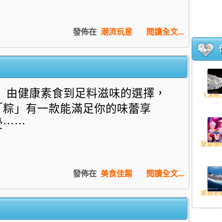
發佈在
潮流玩意
閱讀全文...
由健康素食到足料滋味的選擇，
《清明上
「粽」有一款能滿足你的味蕾享
受⋯⋯
聖誕繽紛
發佈在
美食佳餚
閱讀全文...
挪威郵輪