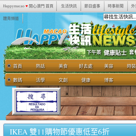
Happymacao
♥
開心澳門 首頁
生活快訊
節目盛事
時事新聞
外
體育頻道
套
下午茶
健康貼士
首頁
熱話
美食
好去處
美容
時裝
數碼
活學
文創
健康
博客
IKEA 雙11購物節優惠低至6折