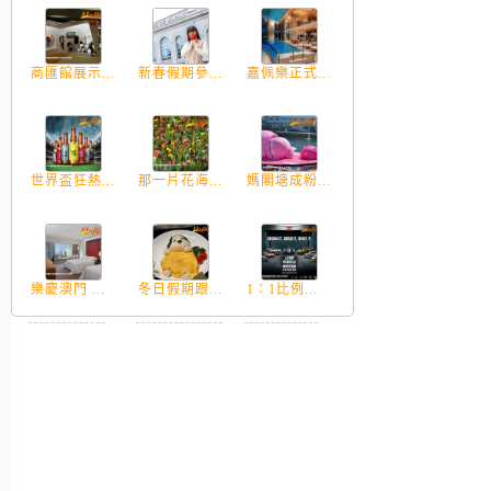
商匯館展示...
新春假期參...
嘉佩樂正式...
世界盃狂熱...
那一片花海...
媽閣塘成粉...
樂慶澳門 ...
冬日假期跟...
1：1比例...