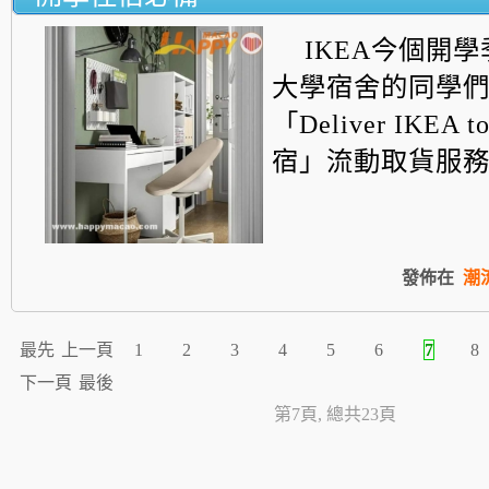
IKEA今個開
大學宿舍的同學
「
Deliver IKEA 
宿」流動取貨服務...
發佈在
潮
最先
上一頁
1
2
3
4
5
6
7
8
下一頁
最後
第7頁, 總共23頁