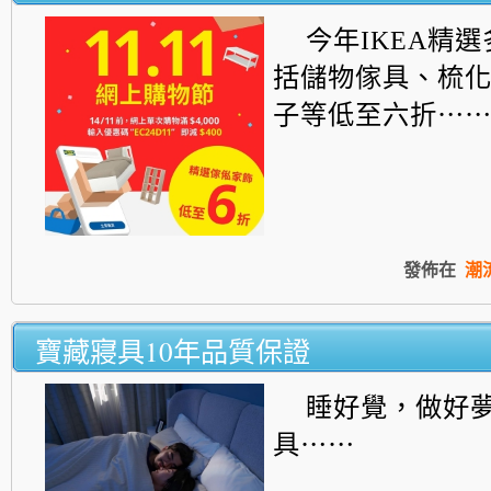
今年IKEA精
括儲物傢具、梳
子等低至六折⋯
發佈在
潮
寶藏寢具10年品質保證
睡好覺，做好
具⋯⋯