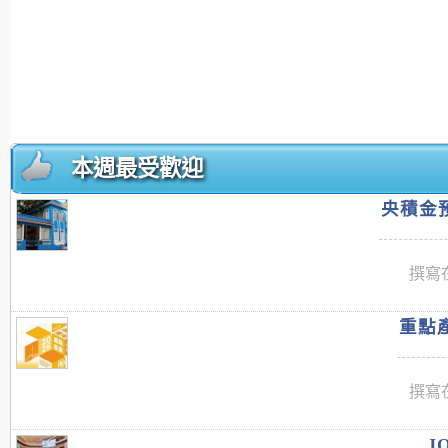
本週最受歡迎
央積金預
撰寫在
重點產
撰寫在
J