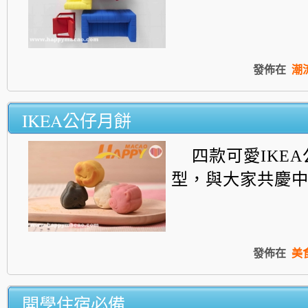
發佈在
潮
IKEA公仔月餅
四款可愛IKE
型，
與大家共慶
發佈在
美
開學住宿必備