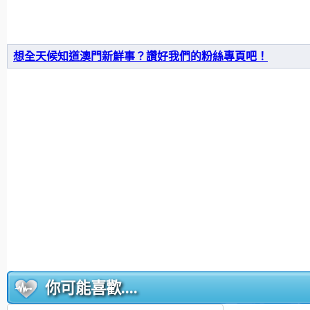
想全天候知道澳門新鮮事？讚好我們的粉絲專頁吧！
你可能喜歡....