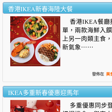
香港IKEA新春海陸大餐
香港IKEA餐
單，兩款海鮮入
上另一肉類主食
新氣象⋯⋯
發佈在
美
IKEA多重新春優惠迎馬年
多重優惠同步