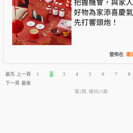
把握機會，
與家
好物為家添喜慶
先打響頭炮！
發佈在
潮
最先
上一頁
1
2
3
4
5
6
7
8
下一頁
最後
第2頁, 總共23頁