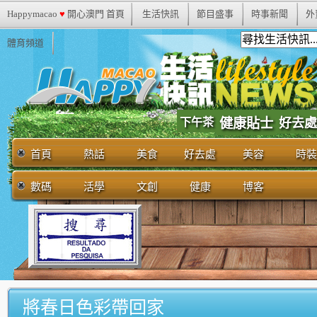
Happymacao
♥
開心澳門 首頁
生活快訊
節目盛事
時事新聞
外
體育頻道
下午茶
健康貼士
好去處
首頁
熱話
美食
好去處
美容
時裝
數碼
活學
文創
健康
博客
將春日色彩帶回家