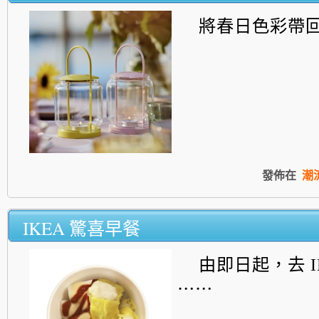
將春日色彩帶
發佈在
潮
IKEA 驚喜早餐
由即日起，去 I
⋯⋯