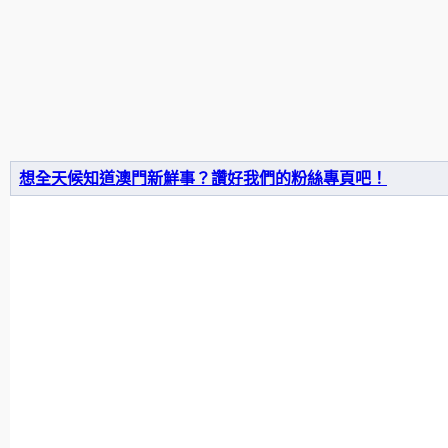
想全天候知道澳門新鮮事？讚好我們的粉絲專頁吧！