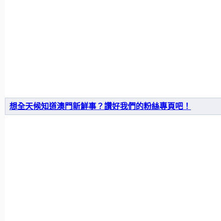
想全天候知道澳門新鮮事？讚好我們的粉絲專頁吧！