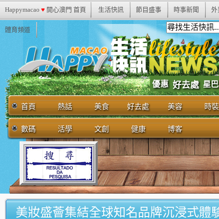
Happymacao
♥
開心澳門 首頁
生活快訊
節目盛事
時事新聞
外
體育頻道
優惠
好去處
星巴
首頁
熱話
美食
好去處
美容
時裝
數碼
活學
文創
健康
博客
美妝盛薈集結全球知名品牌沉浸式體