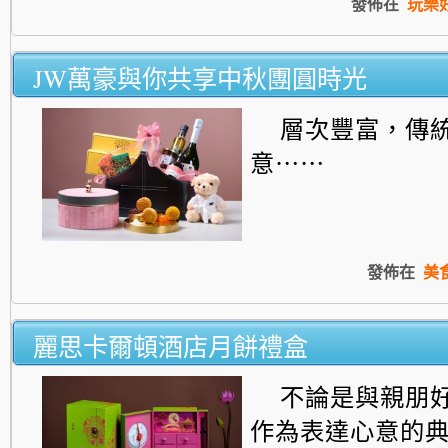
發佈在
玩樂
JW萬豪與你共享中秋團圓時光
層次豐富，傳
意⋯⋯
發佈在
美
麗思卡爾頓酒店月餅禮盒
不論是與親朋
作為表達心意的