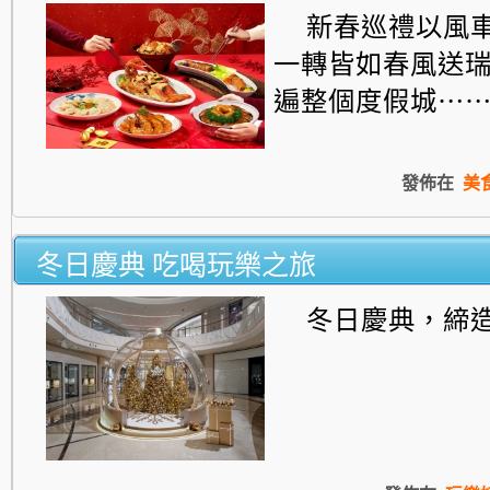
新春巡禮以風
一轉皆如春風送
遍整個度假城⋯
發佈在
美
冬日慶典 吃喝玩樂之旅
冬日慶典，締