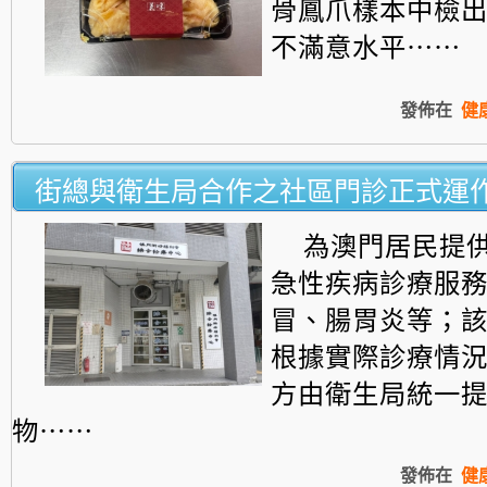
骨鳳爪樣本中檢
不滿意水平⋯⋯
發佈在
健
街總與衛生局合作之社區門診正式運
為澳門居民提
急性疾病診療服
冒、腸胃炎等；
根據實際診療情
方由衛生局統一
物⋯⋯
發佈在
健