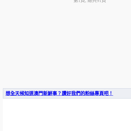
第1頁, 總共91頁
想全天候知道澳門新鮮事？讚好我們的粉絲專頁吧！