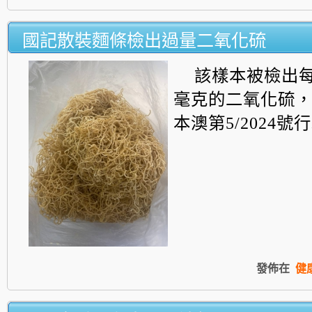
國記散裝麵條檢出過量二氧化硫
該樣本被檢出每
毫克的二氧化硫
本澳第5/2024
發佈在
健