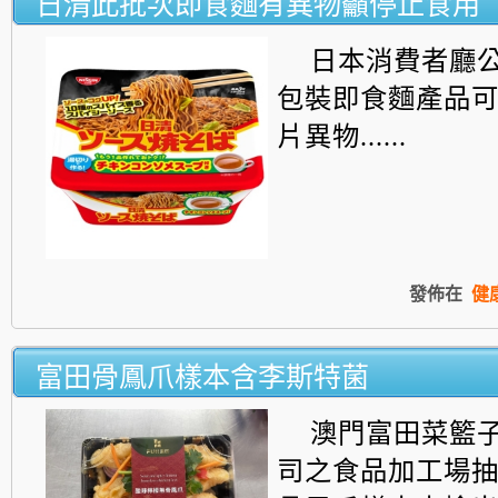
日清此批次即食麵有異物籲停止食用
日本消費者廳
包裝即食麵產品
片異物......
發佈在
健
富田骨鳳爪樣本含李斯特菌
澳門富田菜籃
司之食品加工場