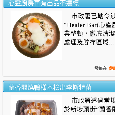
心靈廚房再有出品不達標
市政署已勒令
“Healer Bar(
業整頓，徹底清
處理及貯存區域....
發佈在
健
蘭香閣燒鴨樣本檢出李斯特菌
市政署透過常
於新埗頭街“蘭香