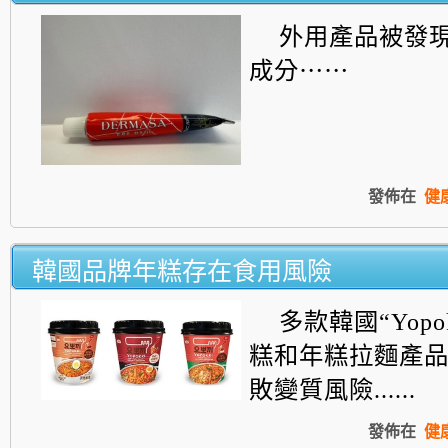
外用產品被發
成分⋯⋯
發佈在
健
韓國品牌年糕存在食用風險
多款韓國“Yopo
糕和年糕拉麵產
敗變質風險......
發佈在
健