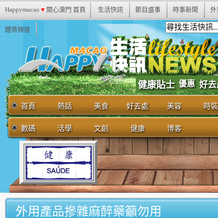
Happymacao
♥
開心澳門 首頁
生活快訊
節目盛事
時事新聞
外
體育頻道
優惠
健康貼士
好去
首頁
熱話
美食
好去處
美容
時裝
數碼
活學
文創
健康
博客
外用產品摻雜麻醉藥籲勿用