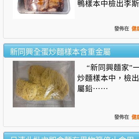
鴨樣本中檢出李斯特菌.
發佈在
健
新同興全蛋炒麵樣本含重金屬
“新同興麵家”
炒麵樣本中，檢
屬鉛⋯⋯
發佈在
健