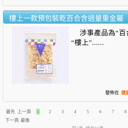
樓上一款預包裝乾百合含過量重金屬
涉事產品為“百
“樓上"......
發佈在
健
最先
上一頁
1
2
3
4
5
6
7
8
下一頁
最後