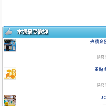
本週最受歡迎
央積金預
撰寫在
重點產
撰寫在
J