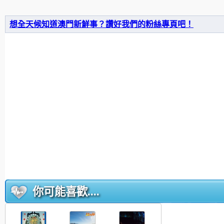
想全天候知道澳門新鮮事？讚好我們的粉絲專頁吧！
你可能喜歡....