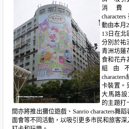
消費，“
charact
動由本月2
13日在
分別於祐
青洲坊蓮
食和花卉
組由不同
charact
卡裝置。
大馬路設
的主題打
間亦將推出攤位遊戲、Sanrio characters
面會等不同活動，以吸引更多市民和旅客深
打卡和玩樂。