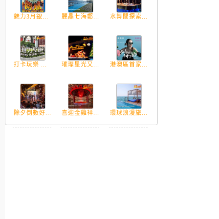
魅力3月銀...
麗晶七海郵...
水舞間探索...
打卡玩樂 ...
璀璨星光又...
港澳區首家...
除夕倒數好...
喜迎金雞祥...
環球浪漫旅...