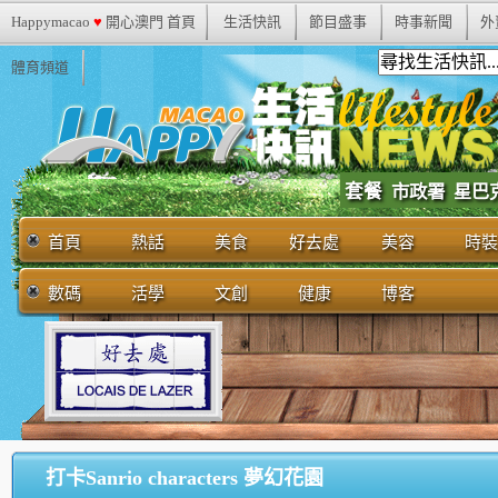
Happymacao
♥
開心澳門 首頁
生活快訊
節目盛事
時事新聞
外
體育頻道
套餐
市政署
星巴
首頁
熱話
美食
好去處
美容
時裝
數碼
活學
文創
健康
博客
打卡Sanrio characters 夢幻花園