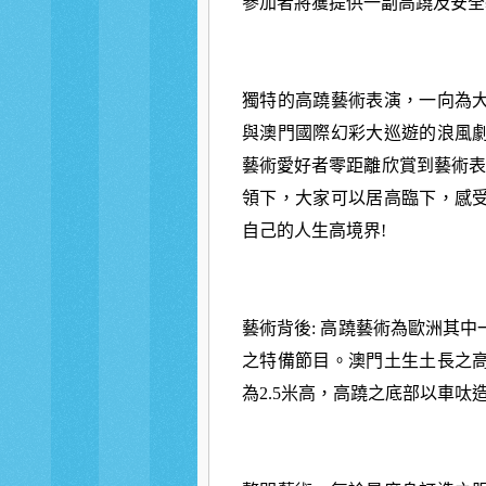
參加者將獲提供一副高蹺及安全
獨特的高蹺藝術表演，一向為
與澳門國
際幻彩大巡遊的浪風
藝術愛好者零距離
欣賞到藝術表
領下，大家可以居高臨下，
感
自己的人生高境界!
藝術背後: 高蹺藝術為歐洲其
之特備節目。澳門土生土長
之
為2.5米高，高蹺之底部以車呔