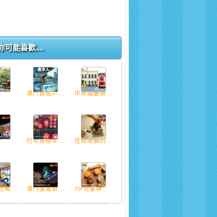
你可能喜歡....
.
澳門首個戶...
中秋國慶假...
..
行年宵辦年...
任玩唔嬲的...
喝...
澳門聖誕新...
JW兒童樂...