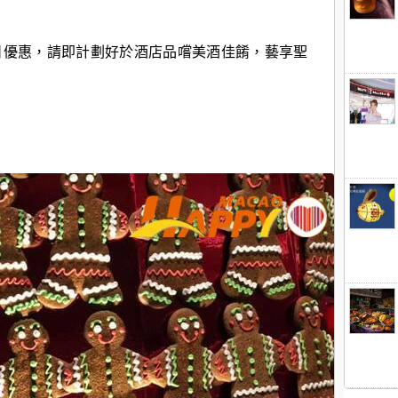
日優惠，請即計劃好於酒店品嚐美酒佳餚，藝享聖