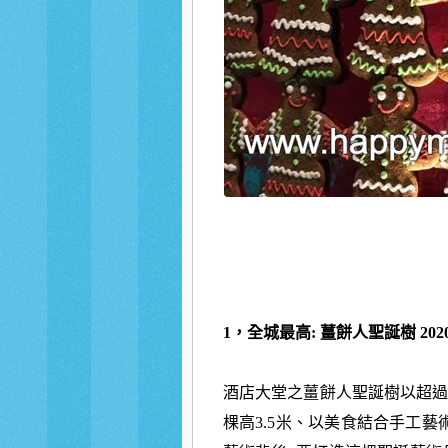
1，全城最高: 薑餅人聖誕樹 2020
酒店大堂之薑餅人聖誕樹以超過
棵高3.5米、以美食結合手工