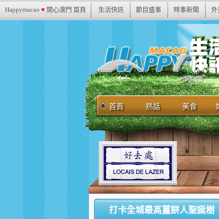
Happymacao
♥
開心澳門 首頁
生活快訊
節目盛事
時事新聞
外
首頁
熱話
美食
打卡全城最高薑餅人聖誕樹