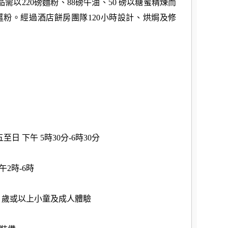
需以220磅麵粉、88磅牛油、50 磅以糖蜜精煉而
磅薑粉。經過酒店餅房團隊120小時設計、烘焗及修
至日 下午 5時30分-6時30分
下午2時-6時
8 歲或以上小童及成人體驗