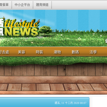
賣餐單
中小企平台
體育頻道
好去處
美容
時裝
潮物
數碼
活學
週五, 11 十二月 2020 00:07