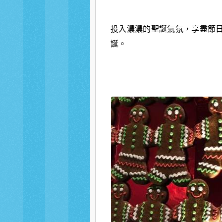
投入濃濃的聖誕氣氛，享盡節
誕。