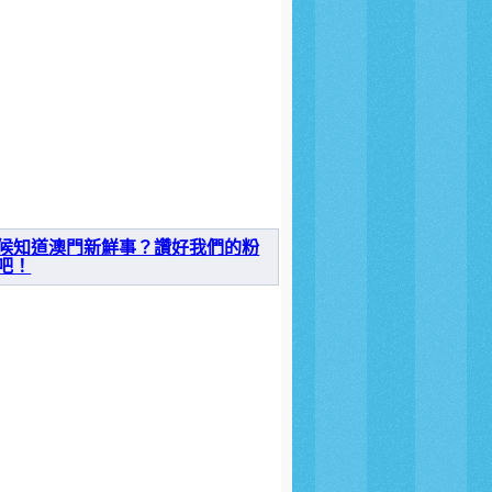
候知道澳門新鮮事？讚好我們的粉
吧！