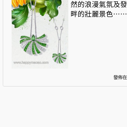
然的浪漫氣氛及
畔的壯
麗景色⋯
發佈在