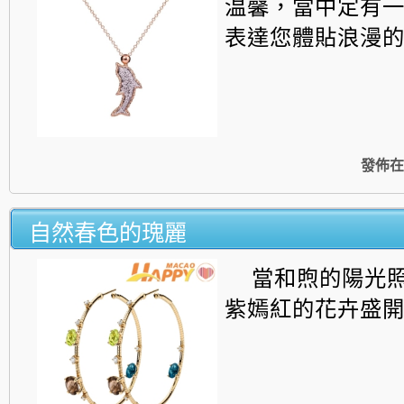
温馨，
當中定有
表達您體貼浪漫
發佈在
自然春色的瑰麗
當和煦的陽光
紫嫣紅的花卉盛開...