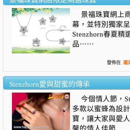
景福珠寶網上
幕，
並特別獨家
Stenzhorn春夏
品⋯⋯
發佈在
潮
Stenzhorn愛與甜蜜的傳承
今個情人節，
S
多款以蜜蜂為設
寶，
讓大家與愛
馨的情人佳節.....