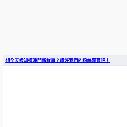
想全天候知道澳門新鮮事？讚好我們的粉絲專頁吧！