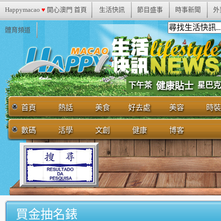
Happymacao
♥
開心澳門 首頁
生活快訊
節目盛事
時事新聞
外
體育頻道
下午茶
健康貼士
星巴克
首頁
熱話
美食
好去處
美容
時裝
數碼
活學
文創
健康
博客
買金抽名錶