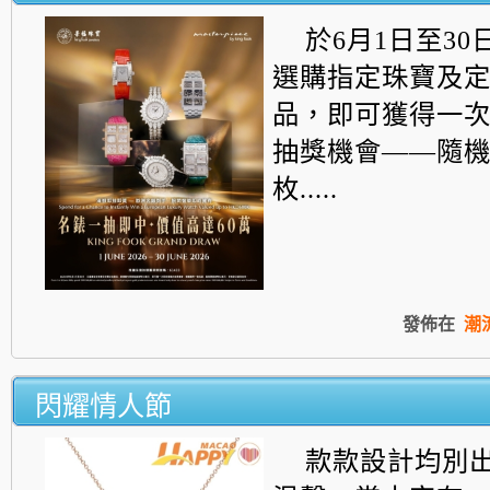
於6月1日至30
選購指定珠寶及
品，即可獲得一
抽獎機會——
隨
枚.....
發佈在
潮
閃耀情人節
款款設計均別