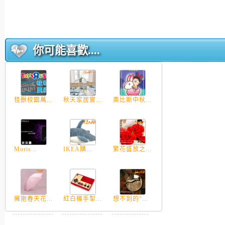
你可能喜歡....
怪獸校園萬...
秋天家居實...
奧比斯中秋...
Moris...
IKEA購...
繁花盛放之...
擁抱春天花...
紅白機手掣...
想不到的"...