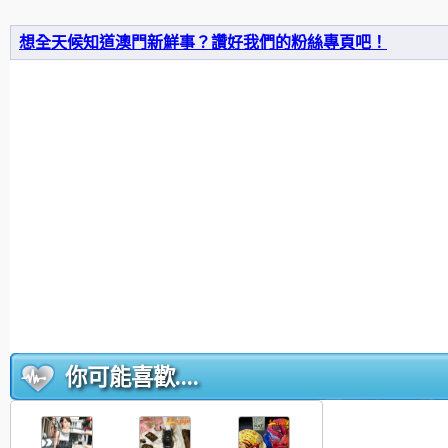
想全天候知道澳門新鮮事？讚好我們的粉絲專頁吧！
你可能喜歡....