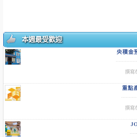
本週最受歡迎
央積金預
撰寫在
重點產
撰寫在
J