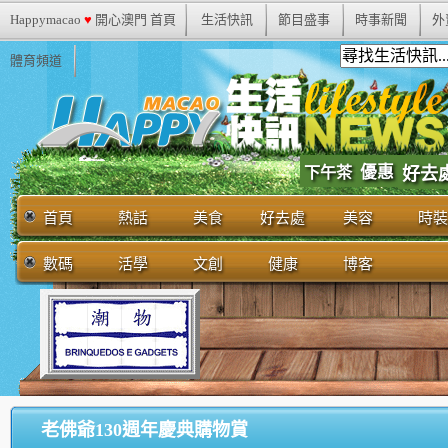
Happymacao
♥
開心澳門 首頁
生活快訊
節目盛事
時事新聞
外
體育頻道
優惠
下午茶
好去
首頁
熱話
美食
好去處
美容
時裝
數碼
活學
文創
健康
博客
老佛爺130週年慶典購物賞