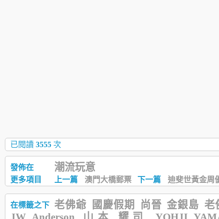
已閱讀
3555
次
潮流玩意
發佈在
更多項目
上一篇
澳門大橋郵票
下一篇
迪斐世黃金周
老佛爺
國慶假期
尚晉
金銀島
老
在標籤之下
JW Anderson
山本 耀司
YOHJI YA