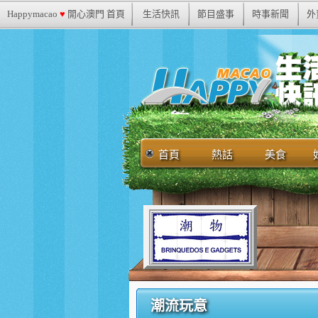
Happymacao
♥
開心澳門 首頁
生活快訊
節目盛事
時事新聞
外
首頁
熱話
美食
潮流玩意