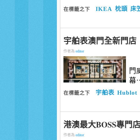
IKEA
枕頭
床
在標籤之下
宇舶表澳門全新門店
作者為
editor
門
幕
宇舶表
Hublot
在標籤之下
港澳最大BOSS專門
作者為
editor