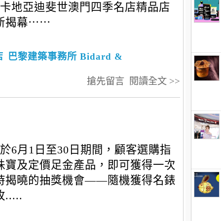
卡地亞迪斐世澳門四季名店精品店
新揭幕⋯⋯
店
巴黎建築事務所 Bidard &
搶先留言
閱讀全文 >>
於6月1日至30日期間，顧客選購指
珠寶及定價足金產品，即可獲得一次
時揭曉的抽獎機會——隨機獲得名錶
....