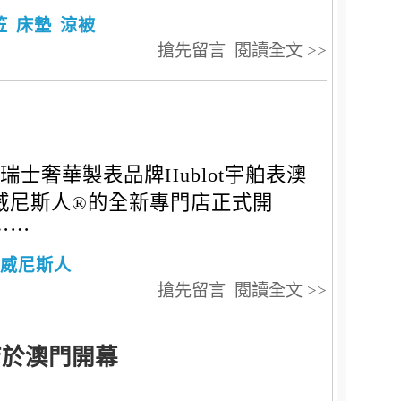
笠
床墊
涼被
搶先留言
閱讀全文 >>
瑞士奢華製表品牌Hublot宇舶表澳
威尼斯人®的全新專門店正式開
⋯⋯
威尼斯人
搶先留言
閱讀全文 >>
店於澳門開幕