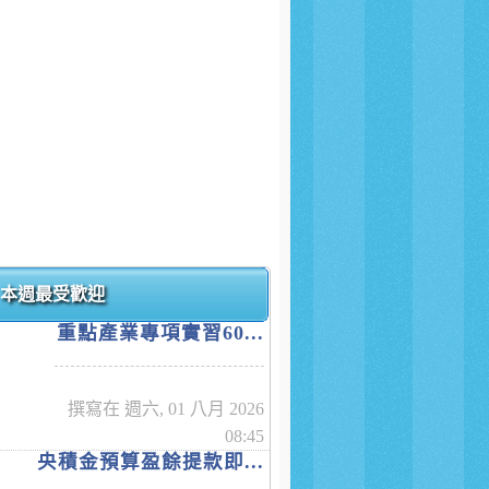
本週最受歡迎
重點產業專項實習60...
撰寫在 週六, 01 八月 2026
08:45
央積金預算盈餘提款即...