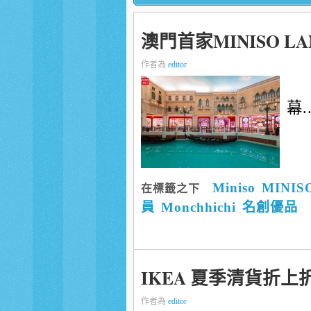
澳門首家MINISO L
作者為
editor
幕..
Miniso
MINIS
在標籤之下
員
Monchhichi
名創優品
IKEA 夏季清貨折上
作者為
editor