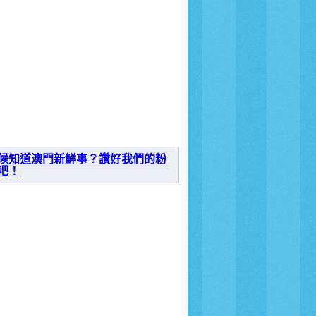
候知道澳門新鮮事？讚好我們的粉
吧！