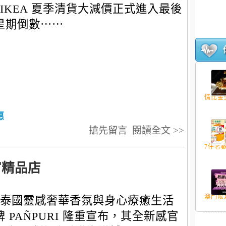
IKEA 夏季清貨大減價正式進入最後
星期倒數⋯⋯
情比金
惠
搶先留言
閱讀全文 >>
7仔著數 
官精品店
澳門限定
泰國靈感奢華香氛與身心療癒生活
牌 PAÑPURI 隆重宣布，其全新感官