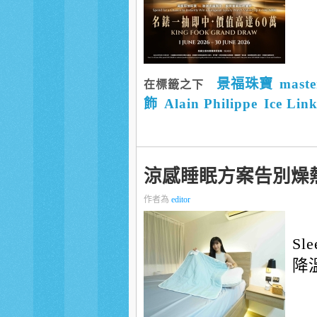
景福珠寶
maste
在標籤之下
飾
Alain Philippe
Ice Lin
涼感睡眠方案告別燥
作者為
editor
S
降