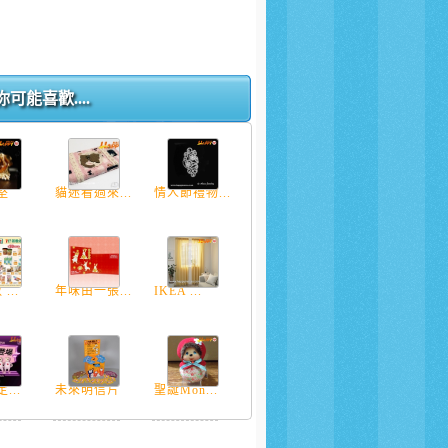
你可能喜歡....
堅
貓迷看過來...
情人節禮物...
...
年味由一張...
IKEA ...
...
未來明信片
聖誕Mon...