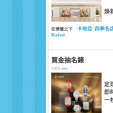
煥
卡地亞
四季名
在標籤之下
Raissi
買金抽名錶
作者為
editor
定
即
一枚.