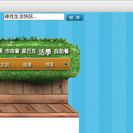
惠
市政署
星巴克
自助餐
活學
文創
健康
博客