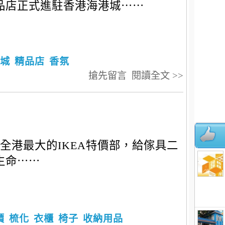
品店正式進駐香港海港城⋯⋯
城
精品店
香氛
搶先留言
閱讀全文 >>
全港最大的IKEA特價部，給傢具二
生命⋯⋯
價
梳化
衣櫃
椅子
收納用品