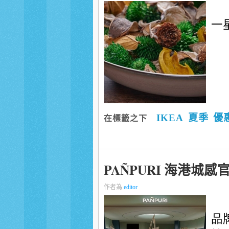
一
IKEA
夏季
優
在標籤之下
PAÑPURI 海港城感
作者為
editor
品