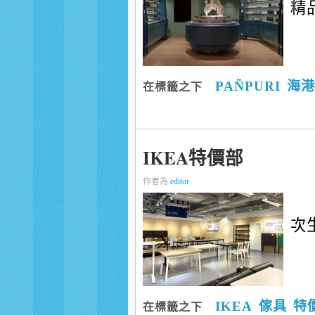
精
PAÑPURI
海港
在標籤之下
IKEA特價部
作者為
editor
次
IKEA
傢具
特
在標籤之下