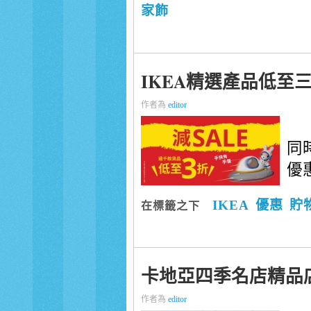
家飾
IKEA精選產品低至
作者為
editor
同
優
IKEA
優惠
貯
在標籤之下
卡地亞四季名店精品
作者為
editor