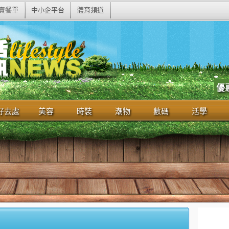
賣餐單
中小企平台
體育頻道
優
好去處
美容
時裝
潮物
數碼
活學