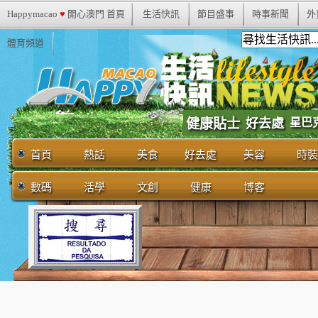
Happymacao
♥
開心澳門 首頁
生活快訊
節目盛事
時事新聞
外
體育頻道
健康貼士
好去處
星巴
首頁
熱話
美食
好去處
美容
時裝
數碼
活學
文創
健康
博客