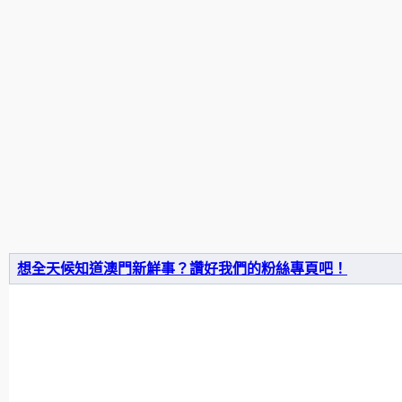
想全天候知道澳門新鮮事？讚好我們的粉絲專頁吧！