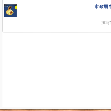
市政署中
撰寫在