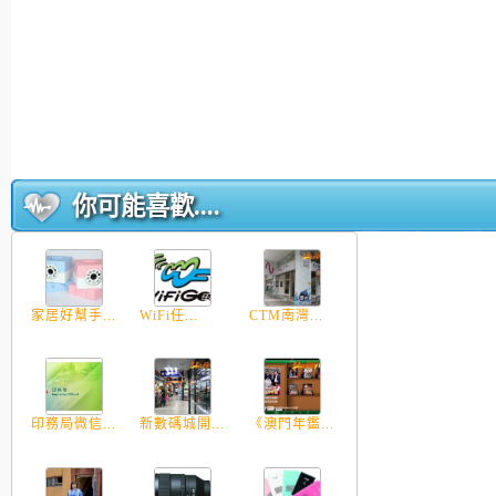
你可能喜歡....
家居好幫手...
WiFi任...
CTM南灣...
印務局微信...
新數碼城開...
《澳門年鑑...