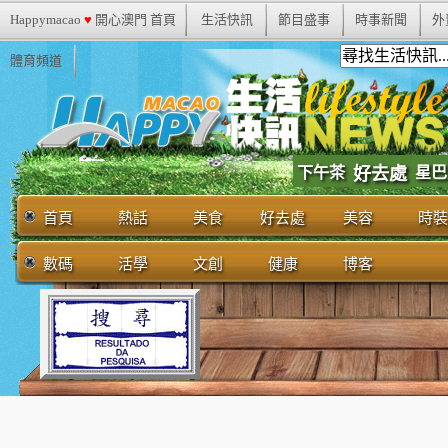
Happymacao
♥
開心澳門 首頁
生活快訊
節目盛事
時事新聞
外
體育頻道
下午茶
好去處
星巴
首頁
熱話
美食
好去處
美容
時裝
數碼
活學
文創
健康
博客