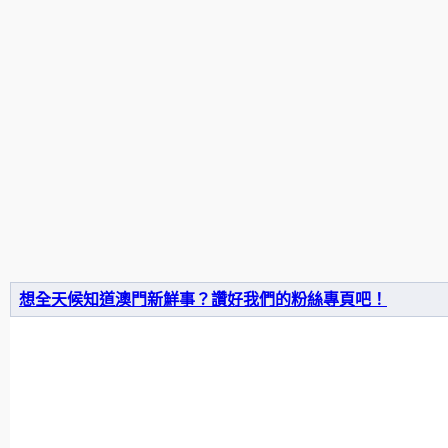
想全天候知道澳門新鮮事？讚好我們的粉絲專頁吧！