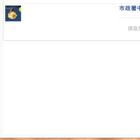
市政署中
撰寫在