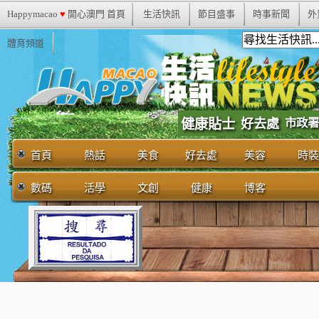
Happymacao
♥
開心澳門 首頁
生活快訊
節目盛事
時事新聞
外
體育頻道
市政署
健康貼士
好去處
首頁
熱話
美食
好去處
美容
時裝
數碼
活學
文創
健康
博客