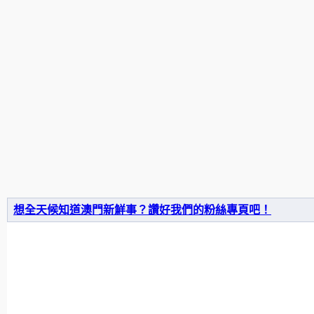
想全天候知道澳門新鮮事？讚好我們的粉絲專頁吧！