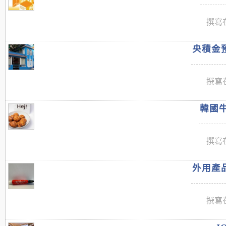
撰寫在
央積金預
撰寫在
韓國牛
撰寫在
外用產品
撰寫在