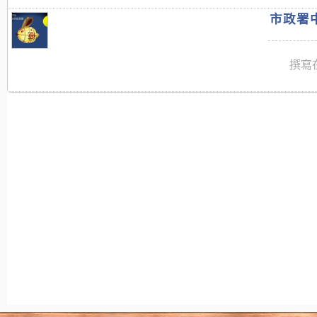
市政署中
撰寫在