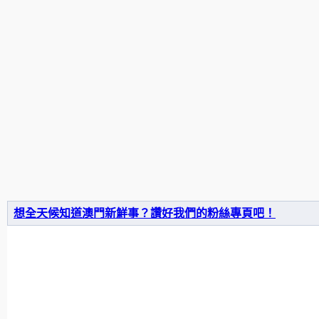
想全天候知道澳門新鮮事？讚好我們的粉絲專頁吧！