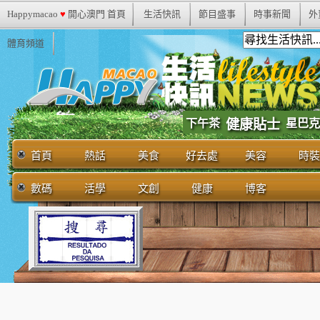
Happymacao
♥
開心澳門 首頁
生活快訊
節目盛事
時事新聞
外
體育頻道
下午茶
健康貼士
星巴克
首頁
熱話
美食
好去處
美容
時裝
數碼
活學
文創
健康
博客