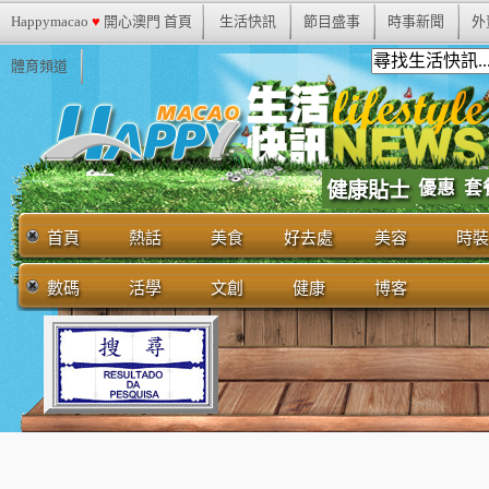
Happymacao
♥
開心澳門 首頁
生活快訊
節目盛事
時事新聞
外
體育頻道
優惠
套
健康貼士
首頁
熱話
美食
好去處
美容
時裝
數碼
活學
文創
健康
博客