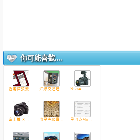
你可能喜歡....
香港首張流...
紅綠交通燈...
Nikon...
富士推 X...
流星許願贏...
星巴克Mo...