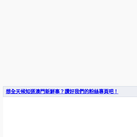
想全天候知道澳門新鮮事？讚好我們的粉絲專頁吧！