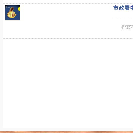
市政署中
撰寫在