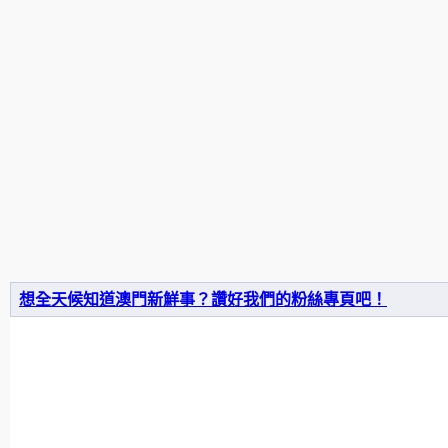
想全天候知道澳門新鮮事？讚好我們的粉絲專頁吧！