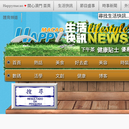
Happymacao
♥
開心澳門 首頁
生活快訊
節目盛事
時事新聞
外
體育頻道
優
下午茶
健康貼士
首頁
熱話
美食
好去處
美容
時裝
數碼
活學
文創
健康
博客