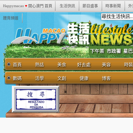
Happymacao
♥
開心澳門 首頁
生活快訊
節目盛事
時事新聞
外
體育頻道
市政署
下午茶
星巴
首頁
熱話
美食
好去處
美容
時裝
數碼
活學
文創
健康
博客