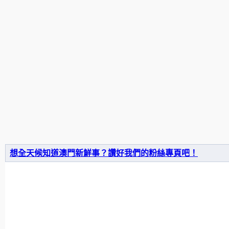
想全天候知道澳門新鮮事？讚好我們的粉絲專頁吧！