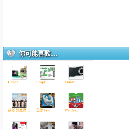
你可能喜歡....
Canon...
LeapF...
Lumix...
銀娛引進微...
全澳Fre...
WeCha...