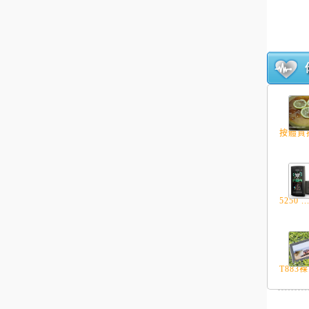
按體質揀
5250 ..
T883裸.