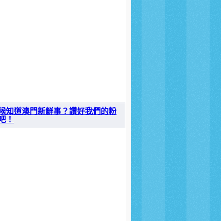
候知道澳門新鮮事？讚好我們的粉
吧！