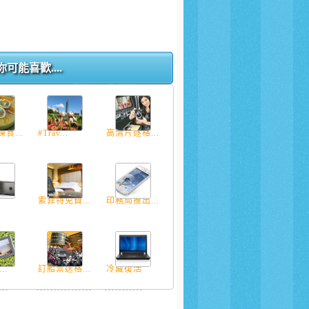
你可能喜歡....
食...
#Trav...
高清片逐格...
.
索菲特免費...
印務局推出...
..
訂船票送格...
冷藏復活