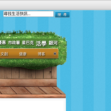
優惠
市政署
星巴克
銀河
活學
文創
健康
博客