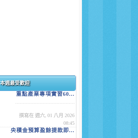
本週最受歡迎
重點產業專項實習60...
撰寫在 週六, 01 八月 2026
08:45
央積金預算盈餘提款即...