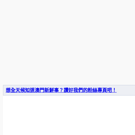
想全天候知道澳門新鮮事？讚好我們的粉絲專頁吧！