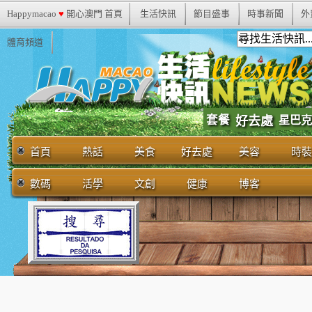
Happymacao
♥
開心澳門 首頁
生活快訊
節目盛事
時事新聞
外
體育頻道
套餐
好去處
星巴克
首頁
熱話
美食
好去處
美容
時裝
數碼
活學
文創
健康
博客