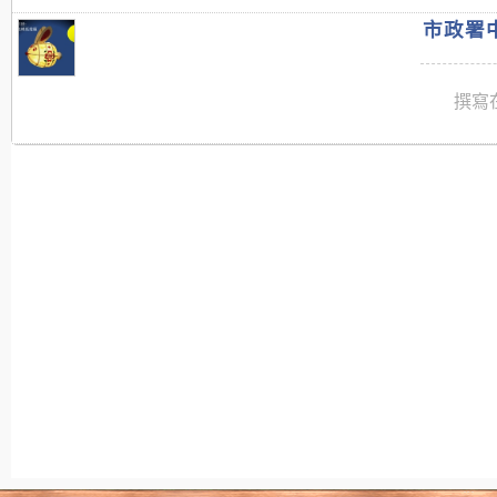
市政署中
撰寫在