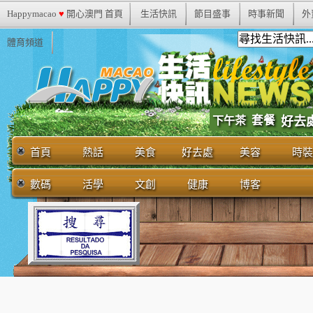
Happymacao
♥
開心澳門 首頁
生活快訊
節目盛事
時事新聞
外
體育頻道
套餐
下午茶
好去
首頁
熱話
美食
好去處
美容
時裝
數碼
活學
文創
健康
博客