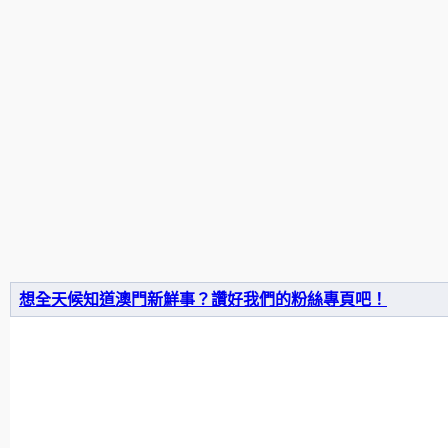
想全天候知道澳門新鮮事？讚好我們的粉絲專頁吧！