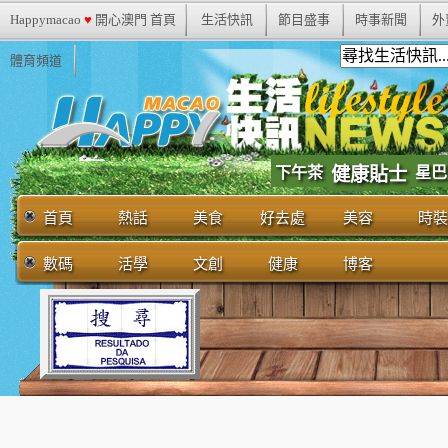
Happymacao
♥
開心澳門 首頁
生活快訊
節目盛事
時事新聞
外
體育頻道
下午茶
健康貼士
星巴
首頁
熱話
美食
好去處
美容
時裝
數碼
活學
文創
健康
博客