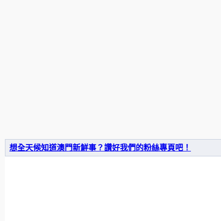
想全天候知道澳門新鮮事？讚好我們的粉絲專頁吧！