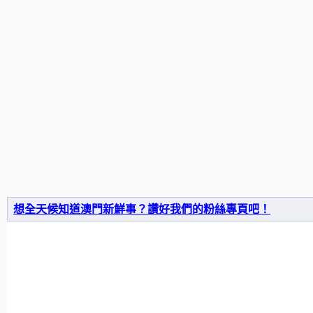
想全天候知道澳門新鮮事？讚好我們的粉絲專頁吧！