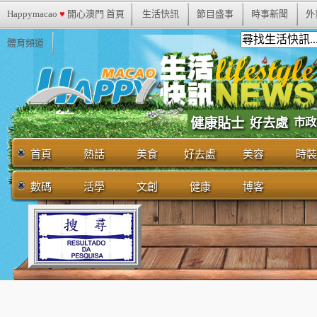
Happymacao
♥
開心澳門 首頁
生活快訊
節目盛事
時事新聞
外
體育頻道
市政
健康貼士
好去處
首頁
熱話
美食
好去處
美容
時裝
數碼
活學
文創
健康
博客