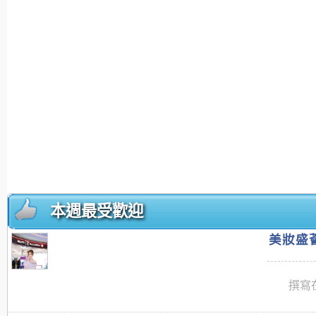
本週最受歡迎
美妝盛薈
撰寫在