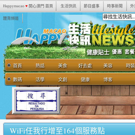
Happymacao
♥
開心澳門 首頁
生活快訊
節目盛事
時事新聞
外
體育頻道
優惠
套餐
健康貼士
首頁
熱話
美食
好去處
美容
時裝
數碼
活學
文創
健康
博客
WiFi任我行增至164個服務點