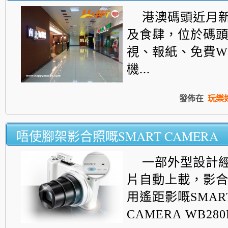
港澳碼頭近月
及食肆，位於碼
視、報紙、免費WI
機...
發佈在
玩樂
唔使腳架影合照嘅SMART CAMERA
一部外型設計
片自動上載，影
用遙距影嘅SMAR
CAMERA WB280F