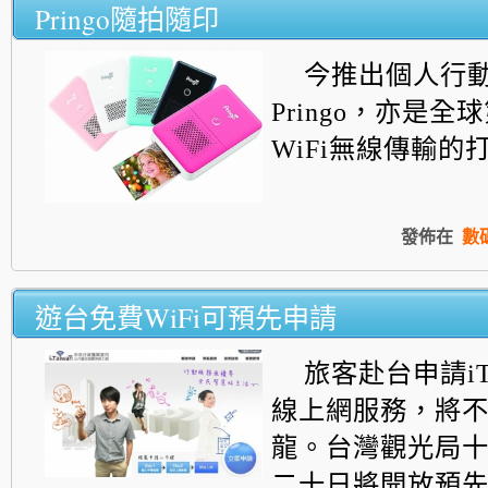
Pringo隨拍隨印
今推出個人行
Pringo，亦是
WiFi無線傳輸的打
發佈在
數
遊台免費WiFi可預先申請
旅客赴台申請iT
線上網服務，將
龍。台灣觀光局
二十日將開放預