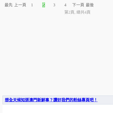
最先
上一頁
1
2
3
4
下一頁
最後
第2頁, 總共4頁
想全天候知道澳門新鮮事？讚好我們的粉絲專頁吧！