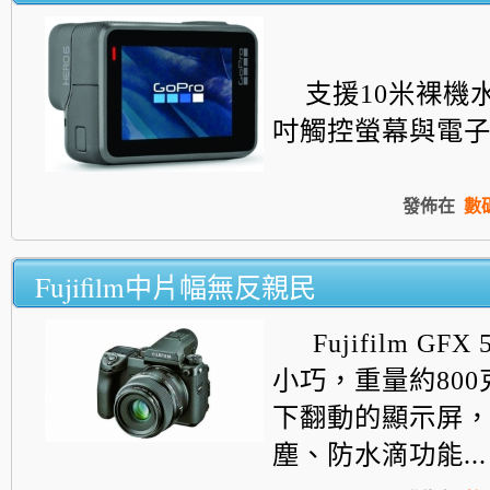
支援10米裸機
吋觸控螢幕與電子式
發佈在
數
Fujifilm中片幅無反親民
Fujifilm GF
小巧，重量約80
下翻動的顯示屏
塵、防水滴功能...