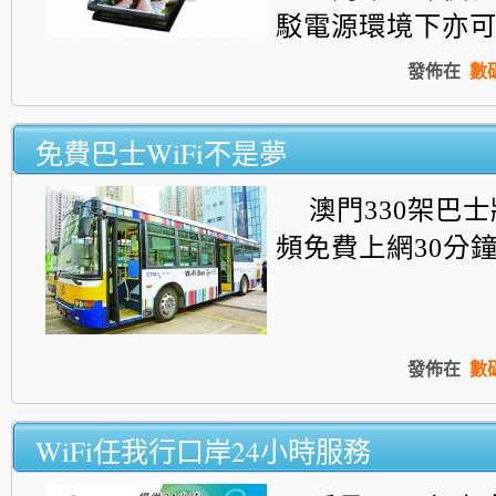
駁電源環境下亦可打
發佈在
數
免費巴士WiFi不是夢
澳門330架巴
頻免費上網30分鐘.
發佈在
數
WiFi任我行口岸24小時服務