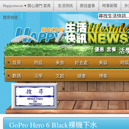
Happymacao
♥
開心澳門 首頁
生活快訊
節目盛事
時事新聞
外
體育頻道
優惠
套餐
活
首頁
熱話
美食
好去處
美容
時裝
數碼
活學
文創
健康
博客
GoPro Hero 6 Black裸機下水