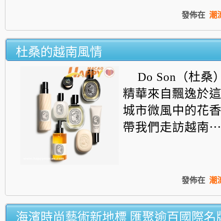
發佈在
潮
杜桑的越南風情
Do Son（杜桑
精華來自飄逸於
城市微風中的花
帶我們走訪越南
發佈在
潮
海濱時尚藝術新地標 匯聚逾百國際名