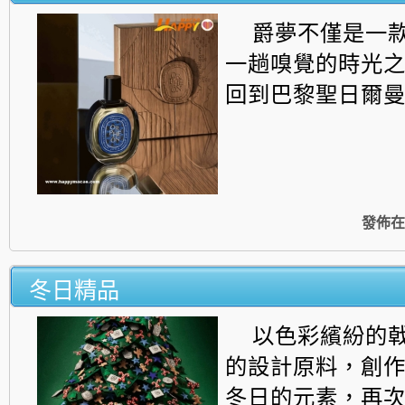
爵夢不僅是一
一趟嗅覺的時光
回到巴黎聖日爾曼街區.
發佈在
冬日精品
以色彩繽紛的
的設計原料，
創
冬日的元素，再