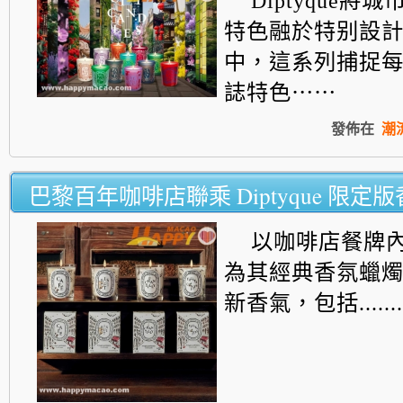
Diptyque將
特色融於特别設
中
，這系列捕捉
誌特色⋯⋯
發佈在
潮
巴黎百年咖啡店聯乘 Diptyque 限定
以咖啡店餐牌
為其經典香氛蠟
新香氣，包括.......