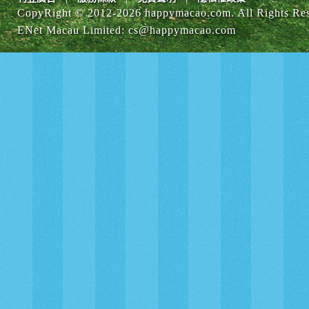
CopyRight © 2012-
2026 happymacao.com. All Rights Re
ENet Macau Limited
:
cs@happymacao.com