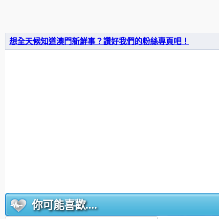
想全天候知道澳門新鮮事？讚好我們的粉絲專頁吧！
你可能喜歡....