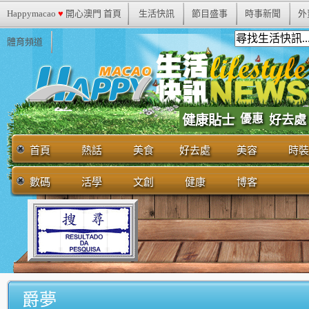
Happymacao
♥
開心澳門 首頁
生活快訊
節目盛事
時事新聞
外
體育頻道
優惠
健康貼士
好去處
首頁
熱話
美食
好去處
美容
時裝
數碼
活學
文創
健康
博客
爵夢