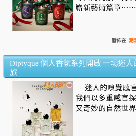
嶄新藝術篇章⋯
發佈在
潮
Diptyque 個人香氛系列開啟 一場
旅
迷人的嗅覺感
我們以多重感官
又奇妙的自然世