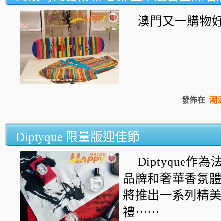
澳門又一購物
發佈在
潮
Diptyque 限量版迎佳節
Diptyque作
品牌和奢華香氛
將推出一系列精
禮⋯⋯