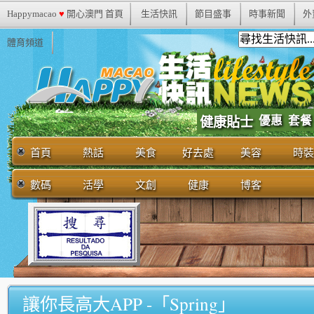
Happymacao
♥
開心澳門 首頁
生活快訊
節目盛事
時事新聞
外
體育頻道
優惠
套餐
健康貼士
首頁
熱話
美食
好去處
美容
時裝
數碼
活學
文創
健康
博客
讓你長高大APP -「Spring」