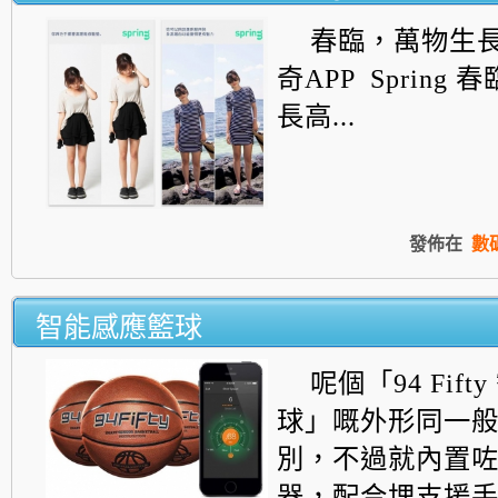
春臨，萬物生
奇APP Spring
長高...
發佈在
數
智能感應籃球
呢個「94 Fif
球」嘅外形同一
別，不過就內置
器，配合埋支援