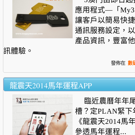
應用程式—「My3
讓客戶以簡易快
通訊服務設定，
產品資訊，豐富
訊體驗。
發佈在
數
龍震天2014馬年運程APP
臨近農曆年年
槽？定PLAN緊
《龍震天2014馬
參透馬年運程...