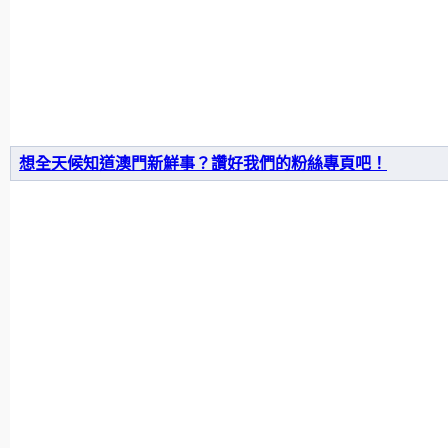
想全天候知道澳門新鮮事？讚好我們的粉絲專頁吧！