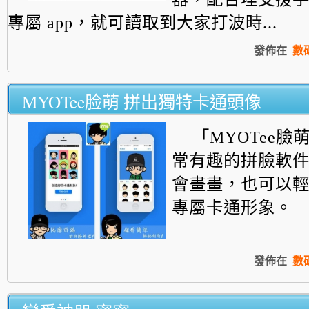
專屬 app，就可讀取到大家打波時...
發佈在
數
MYOTee脸萌 拼出獨特卡通頭像
「MYOTee臉
常有趣的拼臉軟
會畫畫，也可以
專屬卡通形象。
發佈在
數