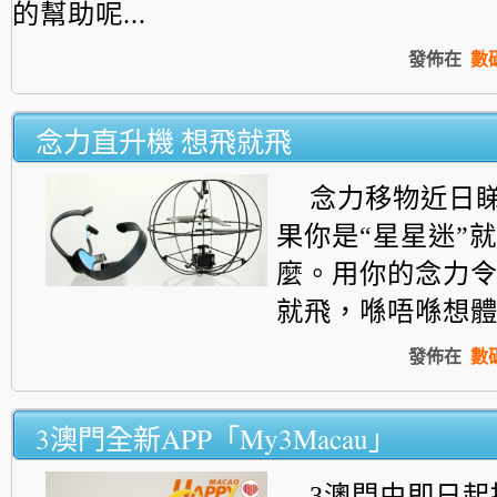
的幫助呢...
發佈在
數
念力直升機 想飛就飛
念力移物近日
果你是“星星迷”
麼。用你的
念力
就飛，
喺唔喺想體驗
發佈在
數
3澳門全新APP「My3Macau」
3澳門由即日起