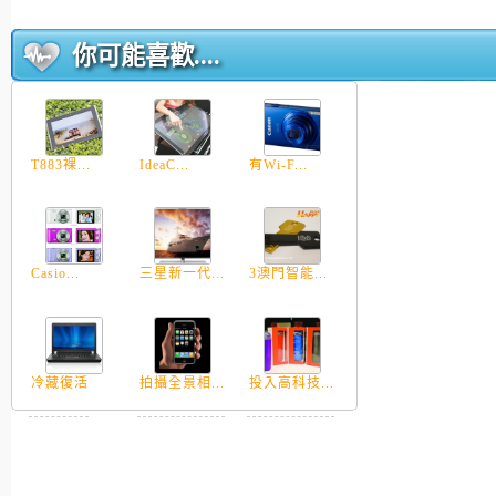
你可能喜歡....
T883裸...
IdeaC...
有Wi-F...
Casio...
三星新一代...
3澳門智能...
冷藏復活
拍攝全景相...
投入高科技...