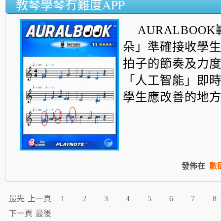
教琴學琴冇難度APP
AURALBOO
朵」準確接收學
拍子的節奏及力
「人工智能」即
學生應改善的地方.
發佈在
數
最先
上一頁
1
2
3
4
5
6
7
8
下一頁
最後