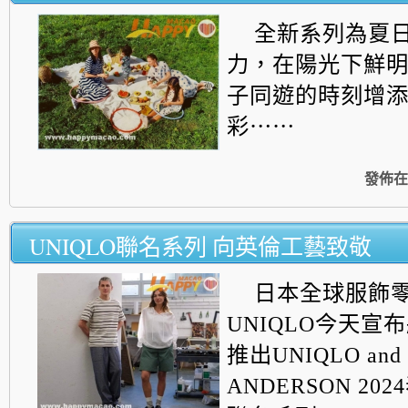
全新系列為夏
力，在陽光下鮮
子同遊的時刻增
彩⋯⋯
發佈在
UNIQLO聯名系列 向英倫工藝致敬
日本全球服飾
UNIQLO今天宣布
推出UN
IQLO and
ANDERSON 20