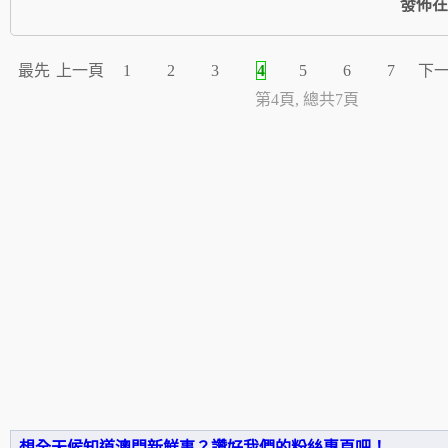
發佈在
最先
上一頁
1
2
3
4
5
6
7
下
第4頁, 總共7頁
想全天候知道澳門新鮮事？讚好我們的粉絲專頁吧！