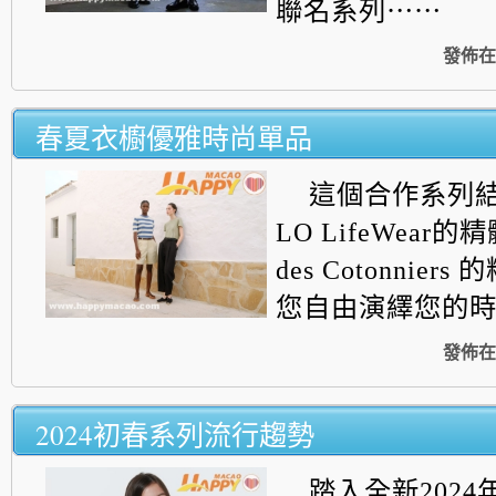
聯名系列⋯⋯
發佈在
春夏衣櫥優雅時尚單品
這個合作系列結
LO LifeWear的精
des Cotonnie
您自由演繹您的
發佈在
2024初春系列流行趨勢
踏入全新202