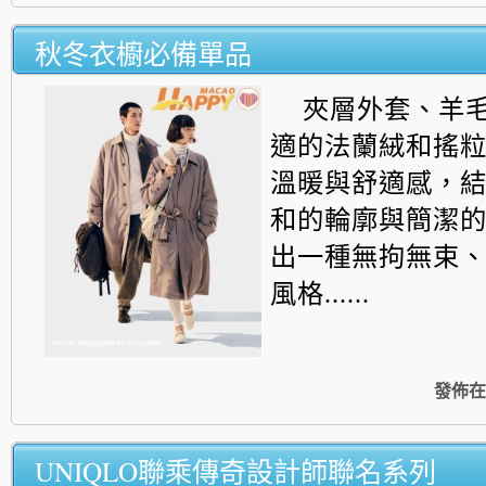
秋冬衣櫥必備單品
夾層外套、羊
適的法蘭絨和搖
溫暖與舒適感，
和的輪廓與簡潔
出一種無拘無束
風格......
發佈在
UNIQLO聯乘傳奇設計師聯名系列