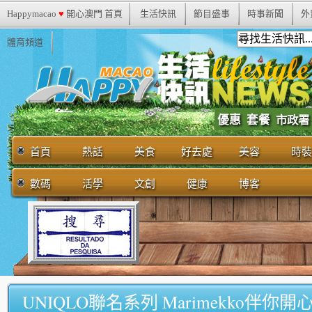
Happymacao
♥
開心澳門 首頁
生活快訊
節目盛事
時事新聞
外
體育頻道
優惠
套餐
市政署
首頁
熱話
美食
好去處
美容
時裝
數碼
活學
文創
健康
博客
UNIQLO聯名系列 Marimekko伴你開