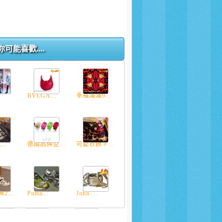
你可能喜歡....
BVLGA...
幸福滿滿9...
...
德國品牌型...
可愛衣飾＋...
2...
Puma...
John ...