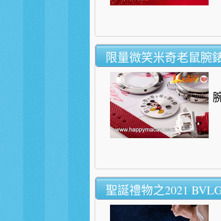
限量微笑米奇老鼠腕
腕
聖誕禮物之2021 BVL