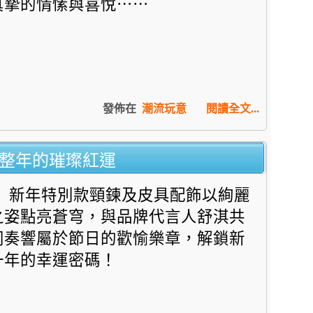
真摯的情愫與喜悅⋯⋯
發佈在
潮流玩意
閱讀全文...
解鎖一整年的璀璨紅運
新年特別款頸鍊及皮具配飾以絢麗
之姿點亮蒼穹，
與品牌代言人舒淇共
同奏響屬於節日的歡愉樂章，
解鎖新
一年的幸運密碼！