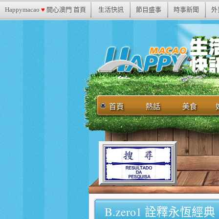
Happymacao
♥
開心澳門 首頁
生活快訊
節目盛事
時事新聞
外
首頁
熱話
美食
B.zero1 詮釋永恆經典