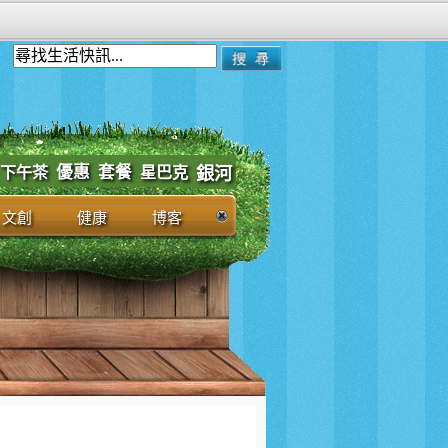
優惠
套餐
下午茶
星巴克
銀河
文創
健康
博客