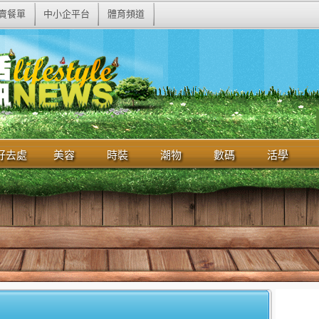
賣餐單
中小企平台
體育頻道
好去處
美容
時裝
潮物
數碼
活學