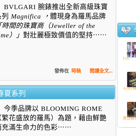
BVLGARI 腕錶推出全新高級珠寶
系列
Magnifica
，
體現身為羅馬
品牌
「時間的珠寶商
（
Jeweller of the
ime
）
」
對壯麗極致價值的堅持⋯⋯
Fifi...
發佈在
時裝
閱讀全文...
Army風
I春夏系列
今季品牌以 BLOOMING ROME
（繁花盛放的羅馬）為題，藉由鮮艷
黑白經典
而充滿生命力的色彩⋯⋯