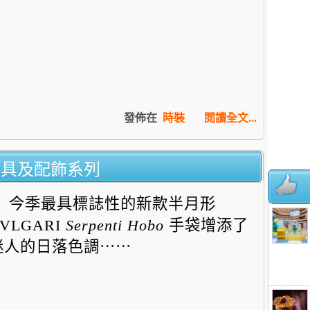
發佈在
時裝
閱讀全文...
春夏皮具及配飾系列
今季最具標誌性的新款半月形
VLGARI
Serpenti Hobo
手袋增添了
迷人的日落色調⋯⋯