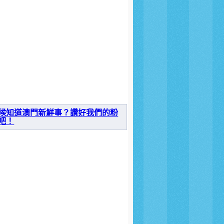
候知道澳門新鮮事？讚好我們的粉
吧！