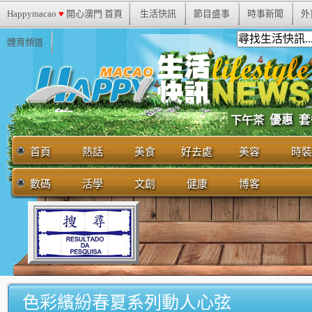
Happymacao
♥
開心澳門 首頁
生活快訊
節目盛事
時事新聞
外
體育頻道
優惠
套
下午茶
首頁
熱話
美食
好去處
美容
時裝
數碼
活學
文創
健康
博客
色彩繽紛春夏系列動人心弦