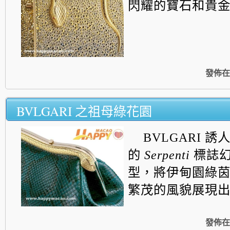
閃耀的寶石和貴金屬致
發佈在
BVLGARI 之祖母綠花園
BVLGARI 誘
的
Serpenti
標誌
型，
將伊甸園綠
繁茂的風貌展現出來..
發佈在