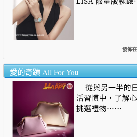
LISA 限量版腕錶
發佈在
愛的奇蹟 All For You
從與另一半的
活習慣中，了解
挑選禮物⋯⋯