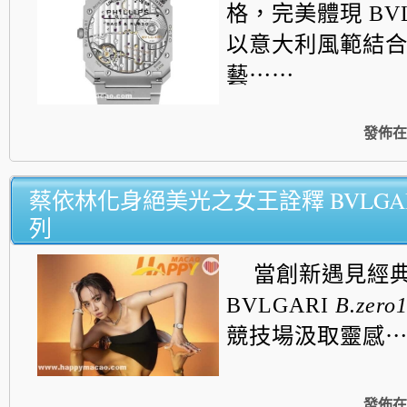
格，完美體現 BVL
以意大利風範結
藝⋯⋯
發佈在
蔡依林化身絕美光之女王詮釋 BVLGARI B
列
當創新遇見經
BVLGARI
B.zero
競
技場汲取靈感
發佈在