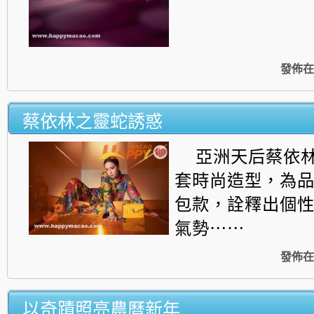
發佈在
蔡依林之靈蛇誘惑
亞洲天后蔡依
套時尚造型，為
包款，
詮釋出個
氣勢⋯⋯
發佈在
以奇蹟照亮農曆新年