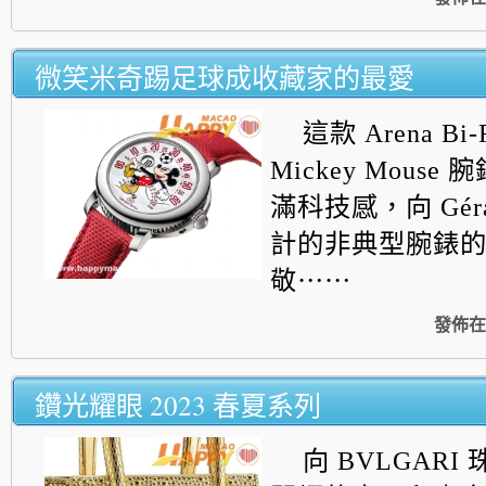
微笑米奇踢足球成收藏家的最愛
這款 Arena Bi-R
Mickey Mous
滿科技感，向
Gér
計的非典型腕錶
敬⋯⋯
發佈在
鑽光耀眼 2023 春夏系列
向 BVLGAR