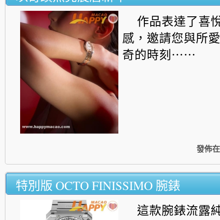
作品表達了喜
感，
邀請您與所
奇的時刻⋯⋯
發佈在
特別版 OCTO FINISSIMO 腕錶
這款腕錶流露