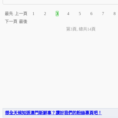
最先
上一頁
1
2
3
4
5
6
7
8
下一頁
最後
第3頁, 總共14頁
想全天候知道澳門新鮮事？讚好我們的粉絲專頁吧！