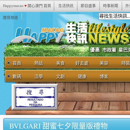
Happymacao
♥
開心澳門 首頁
生活快訊
節目盛事
時事新聞
外
體育頻道
優惠
市政署
星巴
首頁
熱話
美食
好去處
美容
時裝
數碼
活學
文創
健康
博客
BVLGARI 甜蜜七夕限量版禮物