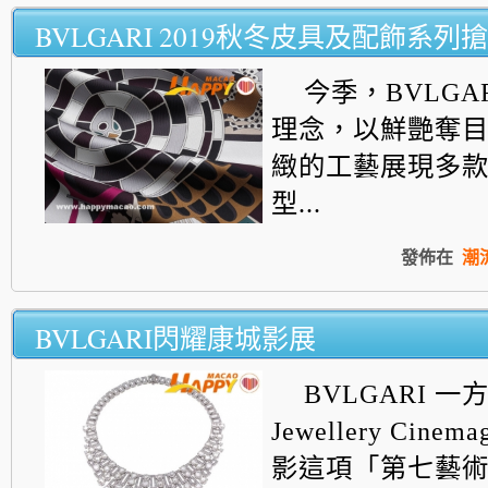
BVLGARI 2019秋冬皮具及配飾系列
今季，BVLGA
理念，
以鮮艷奪
緻的工藝展現多
型...
發佈在
潮
BVLGARI閃耀康城影展
BVLGARI 一方
Jewellery
Cinemag
影這項「
第七藝