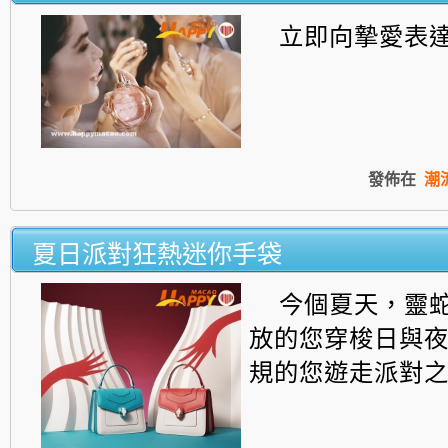
立即向摯愛表達愛
發佈在
潮
夏日派對狂熱迷你手袋
今個夏天，靈
放的您穿梭日與
規的您遊走派對之間