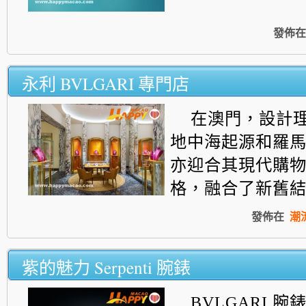
發佈在
永利 BVLGARI 專門店
在澳門，設計
地中海起源和羅
亦迎合其現代購
格，融合了新舊結構
發佈在
潮
紫的魅力 Serpenti 腕錶
BVLGARI 