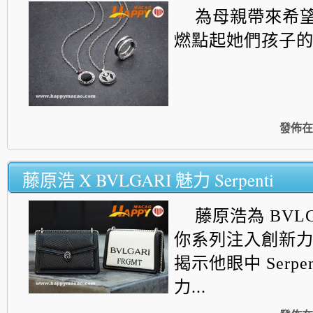
為母親帶來希
燃點起她們孩子的希
發佈在
藤原浩 X BVLGARI 魅力 Serpenti
藤原浩為 BVL
你系列注入創新
揭示他眼中 Serpe
力...