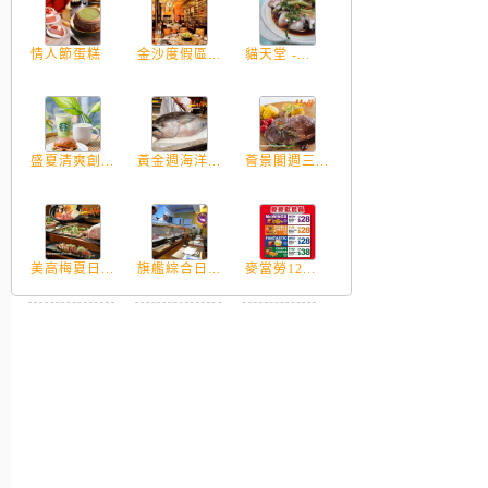
情人節蛋糕
金沙度假區...
貓天堂 -...
盛夏清爽創...
黃金週海洋...
薈景閣週三...
美高梅夏日...
旗艦綜合日...
麥當勞12...