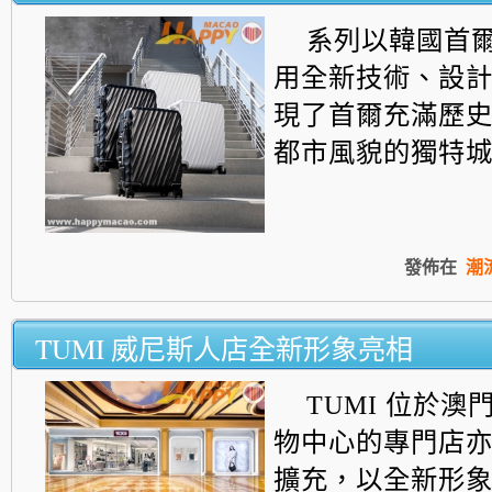
系列以韓國首
用全新技術、設
現了首爾充滿歷
都市風貌的獨特
發佈在
潮
TUMI 威尼斯人店全新形象亮相
TUMI 位於
物中心的專門店
擴充，
以全新形