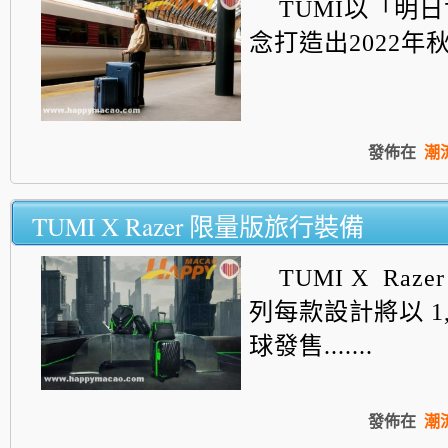
TUMI以「明
念打造出2022年
發佈在
潮
TUMI X Razer 限量版旅行裝備
TUMI X Raz
列每款設計將以 1,
球發售.......
發佈在
潮