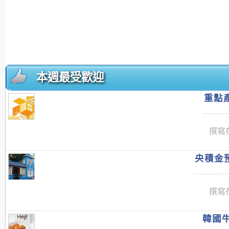
本週最受歡迎
重點產
撰寫在
央積金預
撰寫在
韓國牛