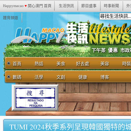
Happymacao
♥
開心澳門 首頁
生活快訊
節目盛事
時事新聞
外
體育頻道
優惠
市政
下午茶
首頁
熱話
美食
好去處
美容
時裝
數碼
活學
文創
健康
博客
TUMI 2024秋季系列呈現韓國獨特的