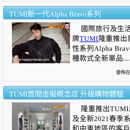
TUMI新一代Alpha Bravo系列
國際旅行及生
牌
TUMI
隆重推出
性
系列Alpha Br
種款式全新單品....
發佈在
TUMI首間虛擬概念店 升級購物體驗
隆重推出TUM
及全新2021春季
和中東地區的客