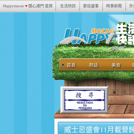
Happymacao
♥
開心澳門 首頁
生活快訊
節目盛事
時事新聞
外
首頁
熱話
美食
威士忌盛會11月載譽