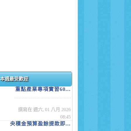
本週最受歡迎
重點產業專項實習60...
撰寫在 週六, 01 八月 2026
08:45
央積金預算盈餘提款即...