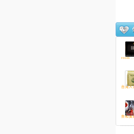
room ..
台灣人氣
奈和美新