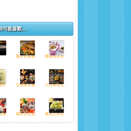
你可能喜歡....
.
葡軒新菜譜...
期間限定粉...
K...
日夜南北風...
八月美食吃...
春...
細味法式浪...
美食心意的...