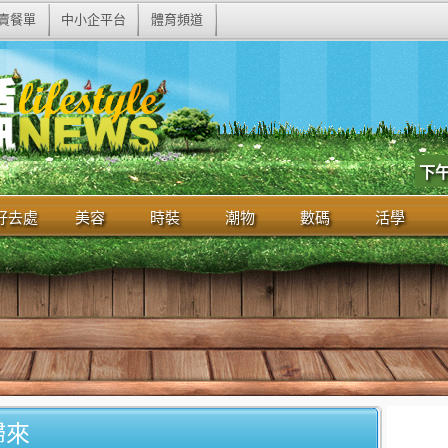
賣餐單
中小企平台
體育頻道
下
好去處
美容
時裝
潮物
數碼
活學
歸來