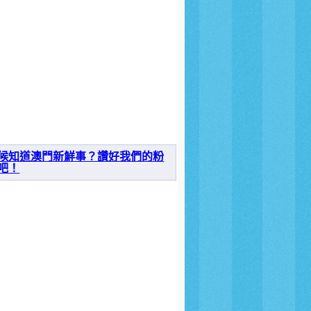
候知道澳門新鮮事？讚好我們的粉
吧！