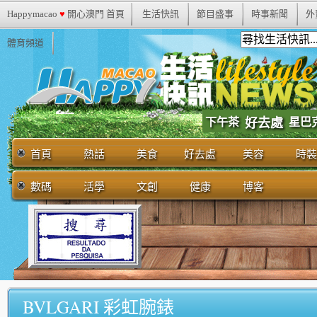
Happymacao
♥
開心澳門 首頁
生活快訊
節目盛事
時事新聞
外
體育頻道
下午茶
好去處
星巴
首頁
熱話
美食
好去處
美容
時裝
數碼
活學
文創
健康
博客
BVLGARI 彩虹腕錶