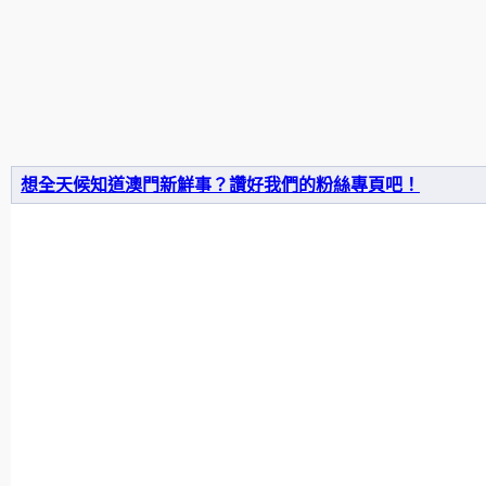
想全天候知道澳門新鮮事？讚好我們的粉絲專頁吧！