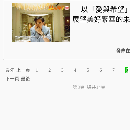
以「愛與希望
展望美好繁華的
發佈在
最先
上一頁
1
2
3
4
5
6
7
8
下一頁
最後
第8頁, 總共14頁