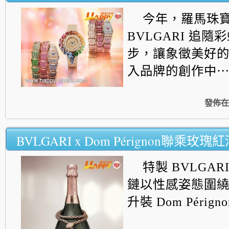
今年，羅馬珠
BVLGARI 追
步，讓象徵美好
入品牌的創作中
發佈在
BVLGARI x Dom Pérignon聯乘玫瑰
特製 BVLGARI 
鏈以性感姿態圍繞 1 
升裝 Dom Pérign