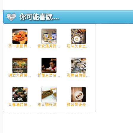
你可能喜歡....
第一無國界...
青瓷滿月賀...
玩味美食之...
調酒大師帶...
新葡京酒店...
海鮮自助餐...
皇都酒店琳...
味皇夠好味
雅舍豐盛豪...