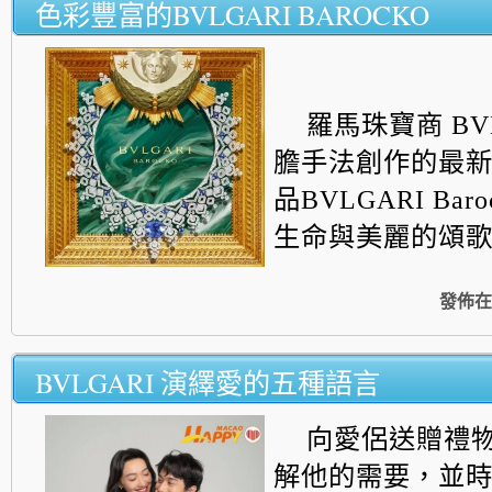
色彩豐富的BVLGARI BAROCKO
羅馬珠寶商 BV
膽手法創作的最
品BVLGARI Bar
生命與美麗的頌
發佈在
BVLGARI 演繹愛的五種語言
向愛侶送贈禮
解他的需要，並