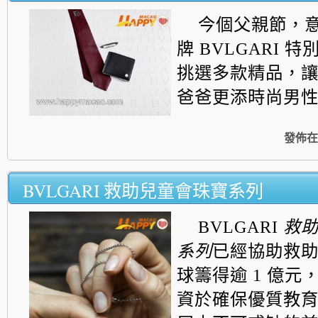
今個父親節，
牌 BVLGARI 
挑選多款精品，
爸爸更添時尚男
發佈在
BVLGARI 救助兒童會珠寶系列
BVLGARI
救
系列
已經協助救
球籌
得逾
1
億元
資於確保優質教