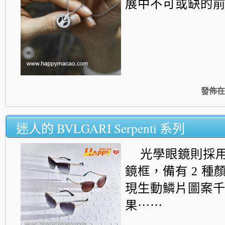
展中不可或缺的
發佈在
迷人的 BVLGARI Serpenti 系列
光學眼鏡則採
鏡框，備有 2 種
現生動鱗片圖案
果⋯⋯