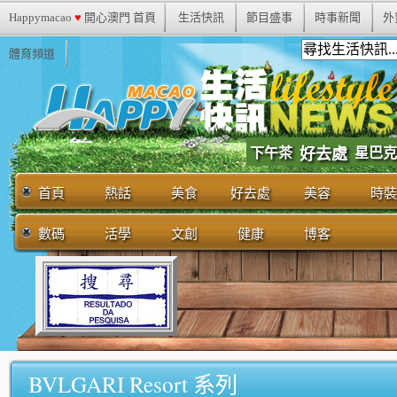
Happymacao
♥
開心澳門 首頁
生活快訊
節目盛事
時事新聞
外
體育頻道
下午茶
好去處
星巴克
首頁
熱話
美食
好去處
美容
時裝
數碼
活學
文創
健康
博客
BVLGARI Resort 系列