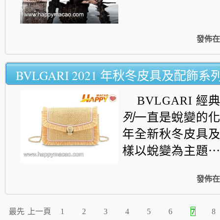
發佈在
BVLGARI 2021 年秋冬皮具及配飾系
BVLGARI 經
列
一直是蛻變的化身
年全新秋冬皮具
樣以
蛻變
為主題
發佈在
最先
上一頁
1
2
3
4
5
6
7
8