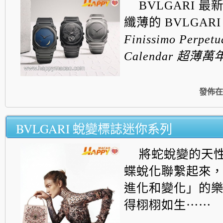
BVLGARI 
纖薄的 BVLGAR
Finissimo Perpetu
Calendar
超薄萬年曆
發佈在
BVLGARI 蛻變標誌迷你系列
將蛇蛻變的天
蝶蛻化聯繫起來
進化和變化」的
得栩栩如生⋯⋯