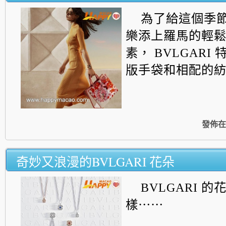
為了給這個季
樂添上羅馬的輕
素， BVLGARI
版手袋和相配的
發佈在
奇妙又浪漫的BVLGARI 花朵
BVLGARI 
樣⋯⋯