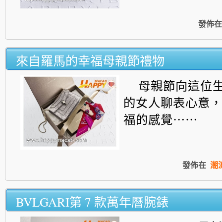
發佈在
來自羅馬的幸福母親節禮物
母親節向這位
的女人聊表心意
福的感覺⋯⋯
發佈在
潮
BVLGARI第 7 款萬年曆腕錶