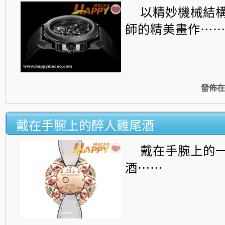
以精妙機械結
師的精美畫作⋯
發佈在
戴在手腕上的醉人雞尾酒
戴在手腕上的
酒⋯⋯