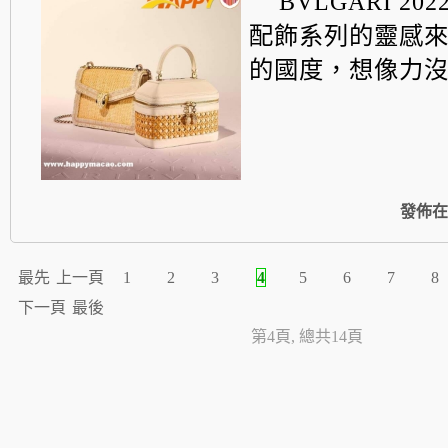
BVLGARI 20
配飾系列的靈感
的國度，想像力
發佈在
最先
上一頁
1
2
3
4
5
6
7
8
下一頁
最後
第4頁, 總共14頁