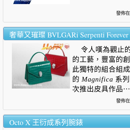
發佈在
奢華又璀璨 BVLGARi Serpenti Forever
令人嘆為觀止
的工藝，豐富的
此獨特的組合組成了
的
Magnifica
系列
次推出皮具作品
發佈在
Octo X 王衍成系列腕錶