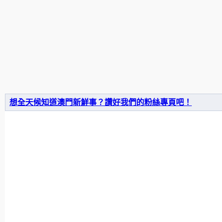
想全天候知道澳門新鮮事？讚好我們的粉絲專頁吧！