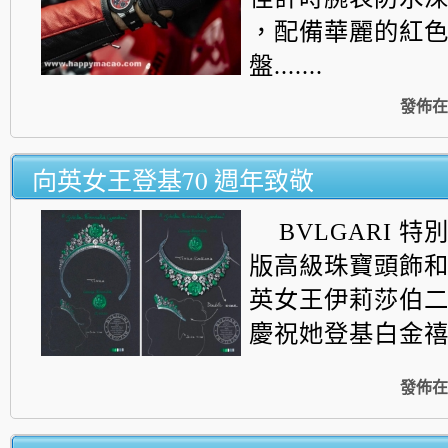
，配備華麗的紅色 D
盤.......
發佈在
向英女王登基70 週年致敬
BVLGARI 
版高級珠寶頭飾
英女王伊莉莎伯
慶祝她登基白金
發佈在