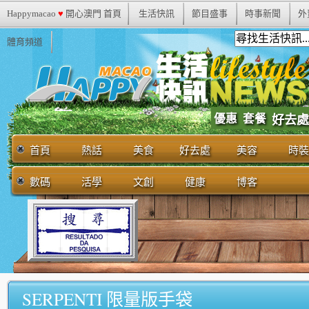
Happymacao
♥
開心澳門 首頁
生活快訊
節目盛事
時事新聞
外
體育頻道
優惠
套餐
好去處
首頁
熱話
美食
好去處
美容
時裝
數碼
活學
文創
健康
博客
SERPENTI 限量版手袋