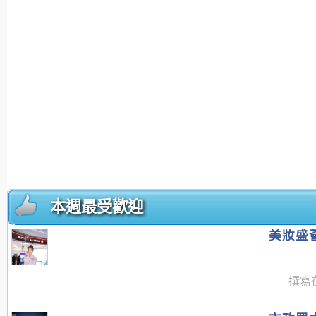
本週最受歡迎
美妝盛薈
撰寫在