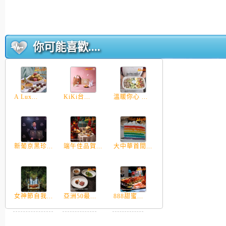
你可能喜歡....
A Lux...
KiKi台...
溫暖你心 ...
新葡京黑珍...
端午佳品賀...
大中華首間...
女神節自我...
亞洲50最...
888甜蜜...