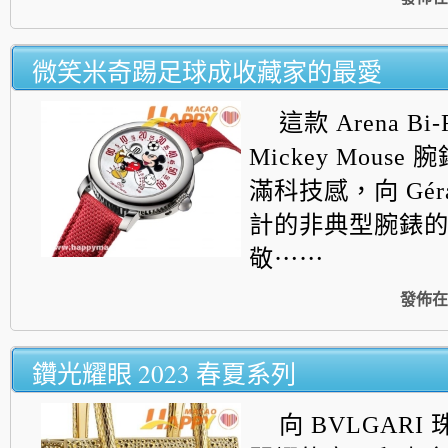
微笑米奇踢足球成收藏家的最愛
這款 Arena Bi-R
Mickey Mous
滿科技感，向
Gér
計的非典型腕錶
敬⋯⋯
發佈在
鑽光耀眼 2023 春夏系列
向 BVLGAR