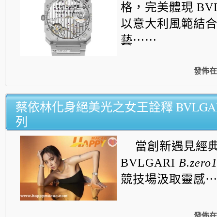
格，完美體現 BVL
以意大利風範結
藝⋯⋯
發佈在
蔡依林化身絕美光之女王詮釋 BVLGARI B
列
當創新遇見經
BVLGARI
B.zero
競
技場汲取靈感
發佈在