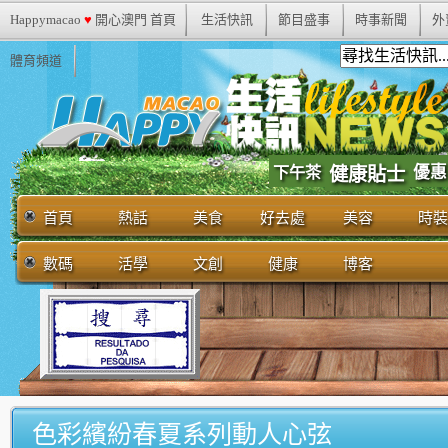
Happymacao
♥
開心澳門 首頁
生活快訊
節目盛事
時事新聞
外
體育頻道
優惠
下午茶
健康貼士
首頁
熱話
美食
好去處
美容
時裝
數碼
活學
文創
健康
博客
色彩繽紛春夏系列動人心弦