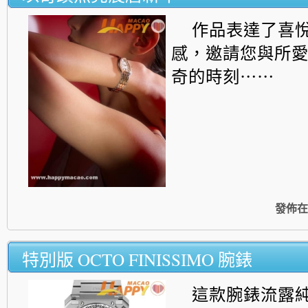
作品表達了喜
感，
邀請您與所
奇的時刻⋯⋯
發佈在
特別版 OCTO FINISSIMO 腕錶
這款腕錶流露