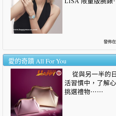
LISA 限量版腕錶
發佈在
愛的奇蹟 All For You
從與另一半的
活習慣中，了解
挑選禮物⋯⋯