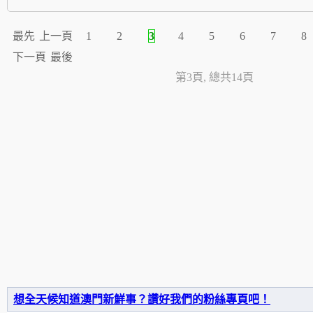
最先
上一頁
1
2
3
4
5
6
7
8
下一頁
最後
第3頁, 總共14頁
想全天候知道澳門新鮮事？讚好我們的粉絲專頁吧！