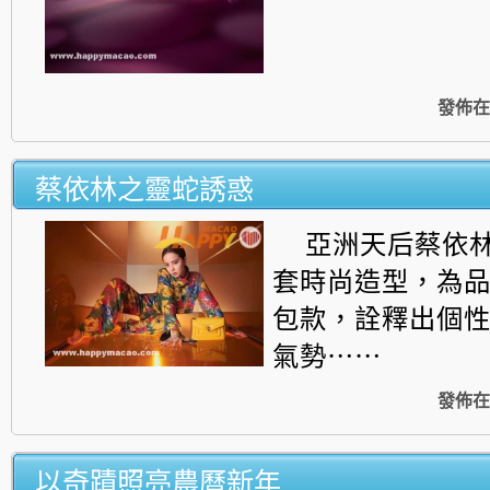
發佈在
蔡依林之靈蛇誘惑
亞洲天后蔡依
套時尚造型，為
包款，
詮釋出個
氣勢⋯⋯
發佈在
以奇蹟照亮農曆新年