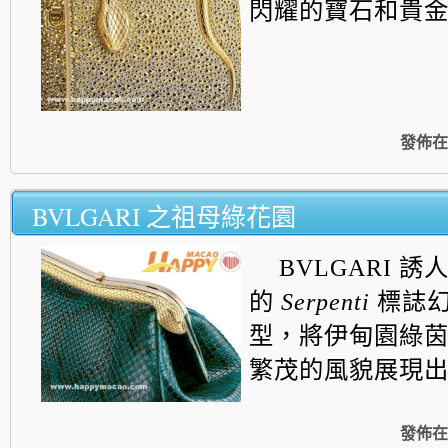
閃耀的寶石和貴金屬致
發佈在
BVLGARI 之祖母綠花園
BVLGARI 誘
的
Serpenti
標誌
型，
將伊甸園綠
繁茂的風貌展現出來..
發佈在