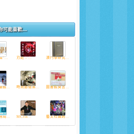
你可能喜歡....
“...
刃記 - ...
澳門學研究...
館...
時尚廊徵集...
圖書館莫言...
局...
MCJin...
藝文社團跨...