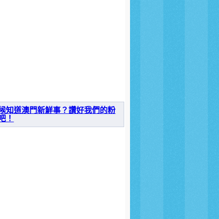
候知道澳門新鮮事？讚好我們的粉
吧！