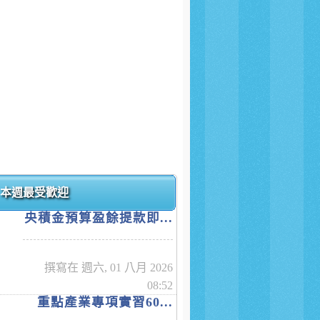
本週最受歡迎
央積金預算盈餘提款即...
撰寫在 週六, 01 八月 2026
08:52
重點產業專項實習60...