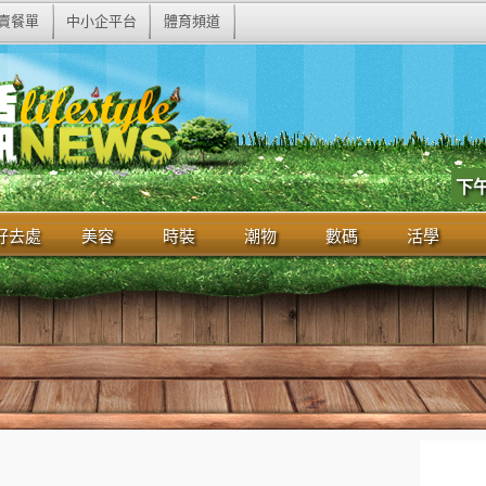
賣餐單
中小企平台
體育頻道
下
好去處
美容
時裝
潮物
數碼
活學