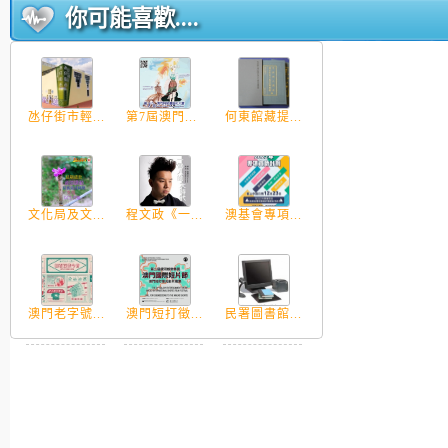
你可能喜歡....
氹仔街市輕...
第7屆澳門...
何東館藏提...
文化局及文...
程文政《一...
澳基會專項...
澳門老字號...
澳門短打徵...
民署圖書館...