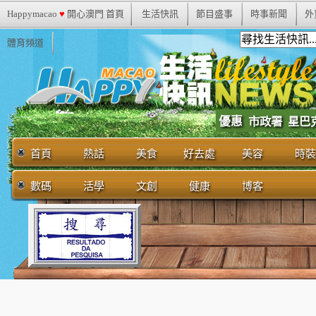
Happymacao
♥
開心澳門 首頁
生活快訊
節目盛事
時事新聞
外
體育頻道
優惠
市政署
星巴
首頁
熱話
美食
好去處
美容
時裝
數碼
活學
文創
健康
博客