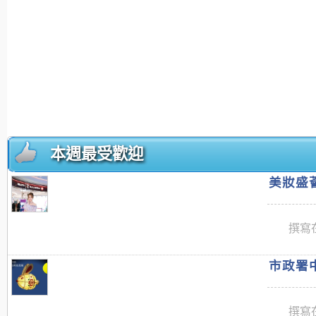
本週最受歡迎
美妝盛薈
撰寫在
市政署中
撰寫在