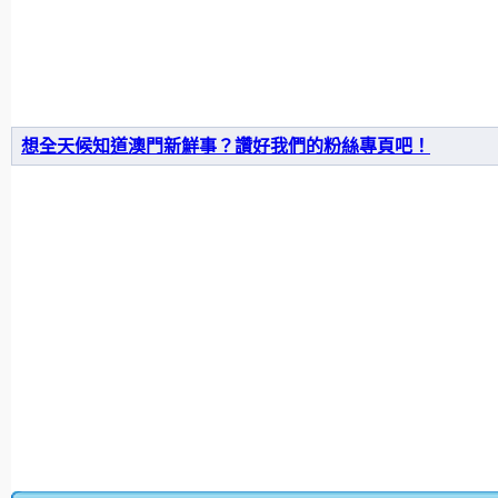
想全天候知道澳門新鮮事？讚好我們的粉絲專頁吧！