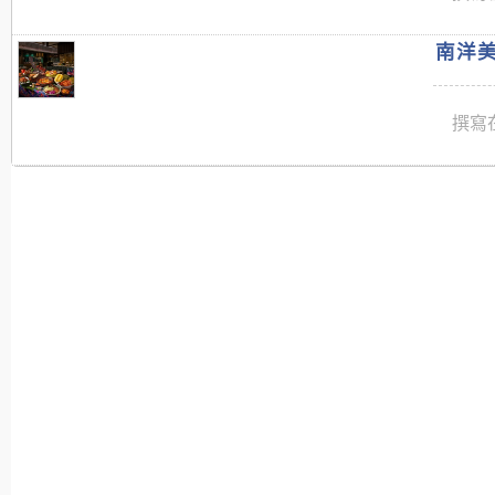
南洋美
撰寫在