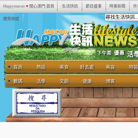
Happymacao
♥
開心澳門 首頁
生活快訊
節目盛事
時事新聞
外
體育頻道
優惠
下午茶
活
首頁
熱話
美食
好去處
美容
時裝
數碼
活學
文創
健康
博客