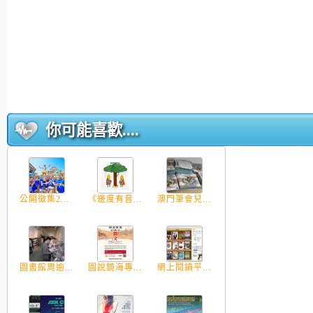
你可能喜歡....
公開徵集2...
《邊度有音...
澳門筆會兒...
圖書館周逾...
圖說鏡海專...
網上閱讀平...