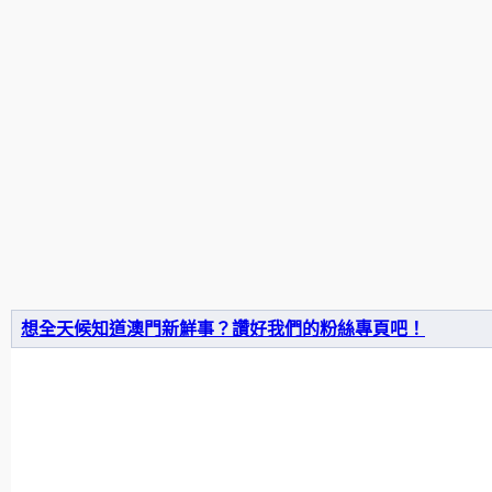
想全天候知道澳門新鮮事？讚好我們的粉絲專頁吧！