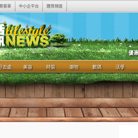
賣餐單
中小企平台
體育頻道
優
好去處
美容
時裝
潮物
數碼
活學