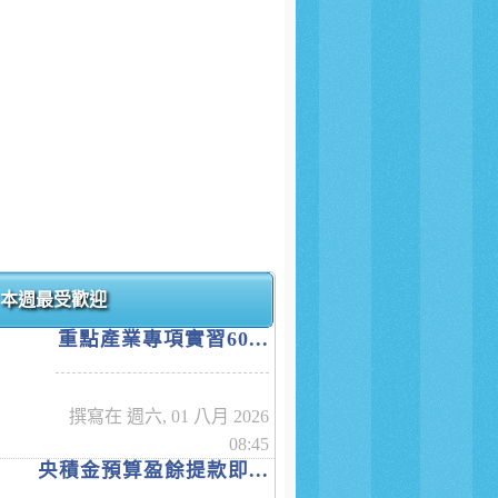
本週最受歡迎
重點產業專項實習60...
撰寫在 週六, 01 八月 2026
08:45
央積金預算盈餘提款即...