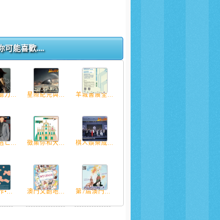
你可能喜歡....
力...
星際紀元與...
羊城書展全...
亡...
徵集你和大...
棋人娛樂成...
•...
澳門文創地...
第7屆澳門...