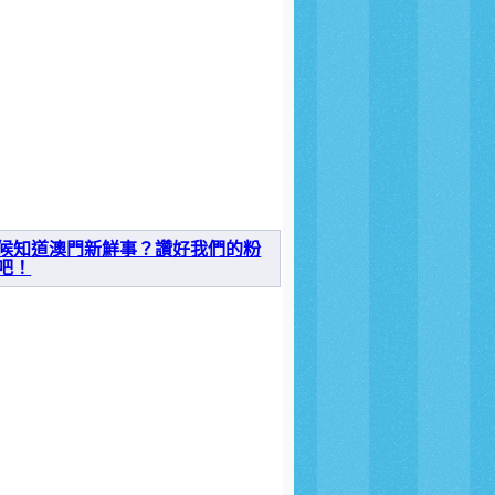
候知道澳門新鮮事？讚好我們的粉
吧！