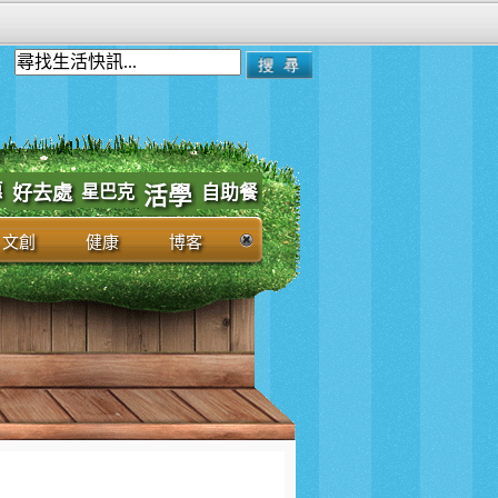
惠
好去處
星巴克
自助餐
活學
文創
健康
博客