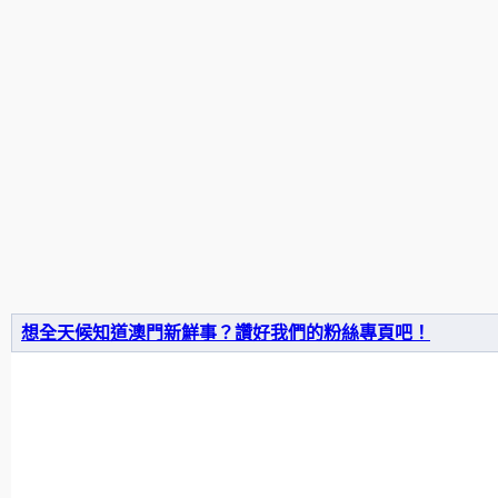
想全天候知道澳門新鮮事？讚好我們的粉絲專頁吧！