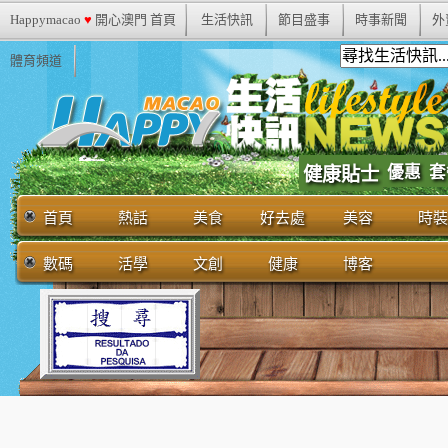
Happymacao
♥
開心澳門 首頁
生活快訊
節目盛事
時事新聞
外
體育頻道
優惠
套
健康貼士
首頁
熱話
美食
好去處
美容
時裝
數碼
活學
文創
健康
博客